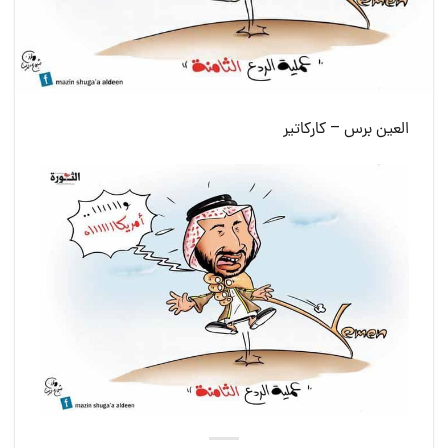
العين برس – كاركاتير