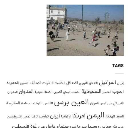
TAGS
اسرائيل
التحالف
الحديدة
الاحتلال
الامارات
إيران
الاتفاق النووي
الاقتصاد
التطبيع
السعودية
العدوان
الحرب
الصين
الحصار
الضفة الغربية
العدوان
الشعب اليمني
العين برس
المقاومة
العراق
القدس
الامريكي على اليمن
القوات المسلحة
اليمن
امريكا
ايران
ترامب
النفط
الهدنة
اوكرانيا
تركيا
تهجير الفلسطينيين
غزة
روسيا
صنعاء
فلسطين
عاجل
حماس
سوريا
عدن
حزب الله
شبوة