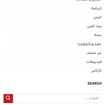
الریاضة
الیمن
رصد العین
صحة
علوم وتكنولوجيا
غير مصنف
فيديوهات
كاركاتير
SEARCH