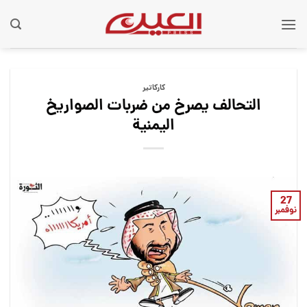
Ski
t
conten
كاركاتير
التحالف يصرخ من ضربات الصواريخ
اليمنية
27
نوفمبر