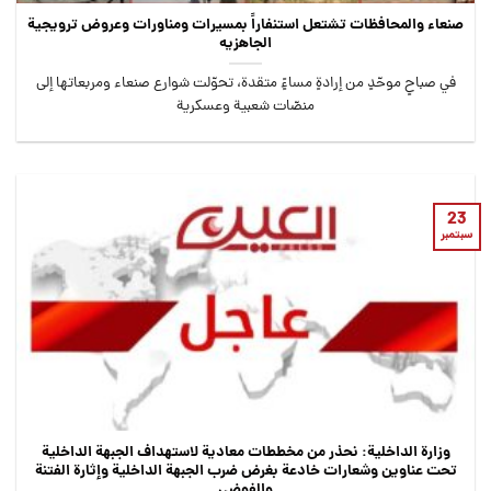
صنعاء والمحافظات تشتعل استنفاراً بمسيرات ومناورات وعروض ترويجية
الجاهزيه
في صباحٍ موحّدٍ من إرادةٍ مساءًٍ متقدة، تحوّلت شوارع صنعاء ومربعاتها إلى
منصّات شعبية وعسكرية
23
سبتمبر
وزارة الداخلية: نحذر من مخططات معادية لاستهداف الجبهة الداخلية
تحت عناوين وشعارات خادعة بغرض ضرب الجبهة الداخلية وإثارة الفتنة
والفوضى