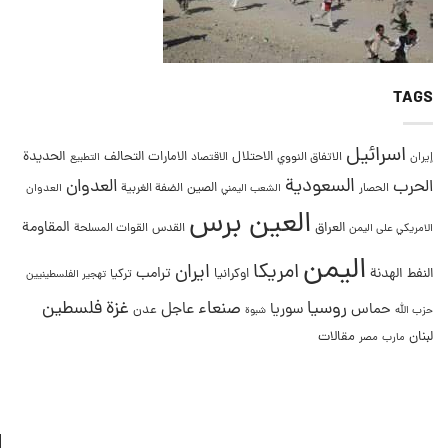
TAGS
اسرائيل
التحالف
الحديدة
الاحتلال
الامارات
إيران
الاتفاق النووي
الاقتصاد
التطبيع
السعودية
العدوان
الحرب
الصين
الحصار
الضفة الغربية
العدوان
الشعب اليمني
العين برس
المقاومة
العراق
القدس
الامريكي على اليمن
القوات المسلحة
اليمن
امريكا
ايران
ترامب
النفط
الهدنة
اوكرانيا
تركيا
تهجير الفلسطينيين
غزة
روسيا
صنعاء
فلسطين
عاجل
حماس
سوريا
عدن
حزب الله
شبوة
لبنان
مقالات
مصر
مارب