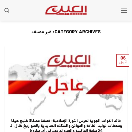
Ski
t
conten
CATEGORY ARCHIVES:
غير مصنف
06
أبريل
قائد القوات الجوية لحرس الثورة الإسلامية: قصفنا مصفاة خليج حيفا
ومحطات توليد الطاقة والموانئ والسكك الحديدية بالصواريخ خلال الـ
24 ساعة الماضية والعدو لم يعترض أي صاروخ