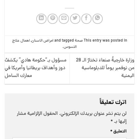
This entry was posted in
صحة
and tagged
امراض الاسنان
,
اهمال علاج
التسوس
.
وزارة خارجيةُ صنعاءَ تختارُ الـ 28
مسؤول بـ“حكومة هادي” يكشفُ
من نوفمبر يوماً للدبلوماسية
دورَ وأهدافَ بريطانيا وأمريكا في
اليمنية
معارك الساحل
اترك تعليقاً
لن يتم نشر عنوان بريدك الإلكتروني.
الحقول الإلزامية مشار
إليها بـ
*
التعليق
*