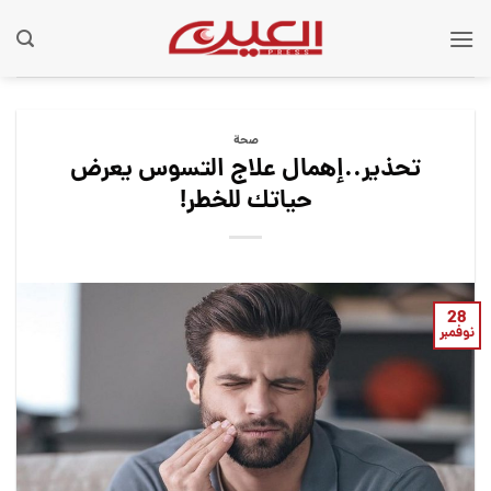
Ski
t
conten
صحة
تحذير..إهمال علاج التسوس يعرض
حياتك للخطر!
28
نوفمبر