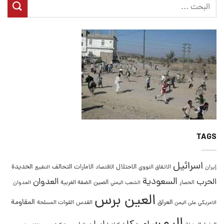
TAGS
اسرائيل
التحالف
الحديدة
الاحتلال
الامارات
إيران
الاتفاق النووي
الاقتصاد
التطبيع
السعودية
العدوان
الحرب
الصين
الحصار
الضفة الغربية
العدوان
الشعب اليمني
العين برس
المقاومة
العراق
القدس
الامريكي على اليمن
القوات المسلحة