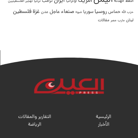
اليمن
امريكا
ايران
ترامب
النفط
الهدنة
اوكرانيا
تركيا
تهجير الفلسطينيين
غزة
روسيا
صنعاء
فلسطين
عاجل
حماس
سوريا
عدن
حزب الله
شبوة
لبنان
مقالات
مصر
مارب
الرئيسية
التقارير والمقالات
الأخبار
الریاضة