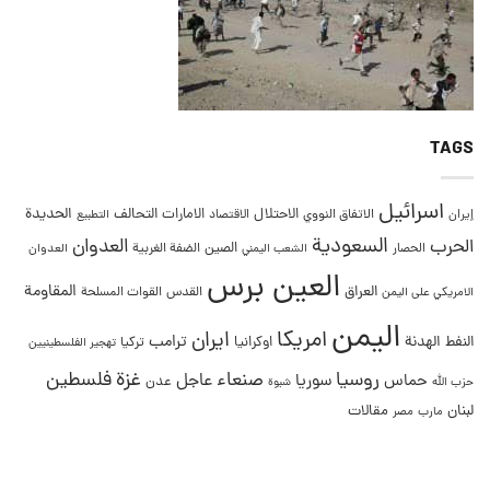
TAGS
اسرائيل
التحالف
الحديدة
الاحتلال
الامارات
إيران
الاتفاق النووي
الاقتصاد
التطبيع
السعودية
العدوان
الحرب
الصين
الحصار
الضفة الغربية
العدوان
الشعب اليمني
العين برس
المقاومة
العراق
القدس
الامريكي على اليمن
القوات المسلحة
اليمن
امريكا
ايران
ترامب
النفط
الهدنة
اوكرانيا
تركيا
تهجير الفلسطينيين
غزة
روسيا
صنعاء
فلسطين
عاجل
حماس
سوريا
عدن
حزب الله
شبوة
لبنان
مقالات
مصر
مارب