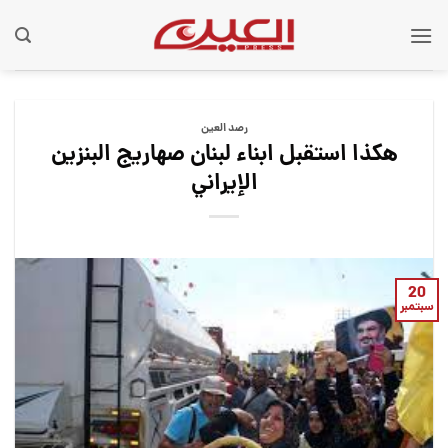
Ski
t
conten
رصد العین
هكذا استقبل ابناء لبنان صهاريج البنزين
الإيراني
20
سبتمبر