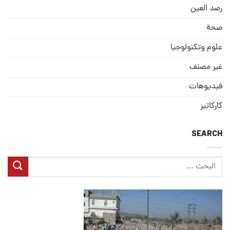
رصد العین
صحة
علوم وتكنولوجيا
غير مصنف
فيديوهات
كاركاتير
SEARCH