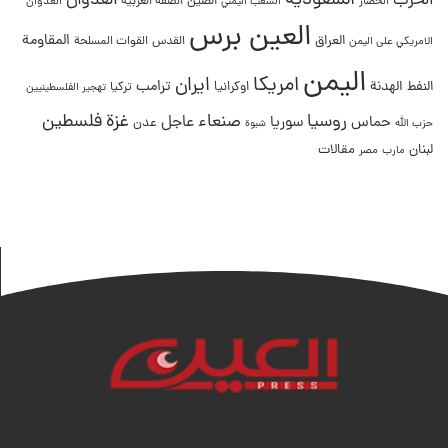
السعودية
العدوان
الحرب
الصين
الحصار
الضفة الغربية
العدوان
الشعب اليمني
العين برس
المقاومة
العراق
القدس
الامريكي على اليمن
القوات المسلحة
اليمن
امريكا
ايران
ترامب
النفط
الهدنة
اوكرانيا
تركيا
تهجير الفلسطينيين
غزة
روسيا
صنعاء
فلسطين
عاجل
حماس
سوريا
عدن
حزب الله
شبوة
لبنان
مقالات
مصر
مارب