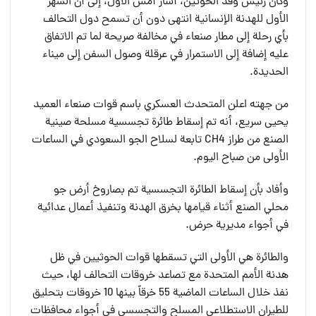
وكان رئيس وفد الحوثين، أشار أمس الأول، إلى أن الشهر
الأول للهدنة الإنسانية انتهى دون أن تسمح دول التحالف
بأي رحلة إلى مطار صنعاء في مخالفة صريحة لما تم الاتفاق
عليه إضافة إلى الاستمرار في عرقلة وصول السفن إلى ميناء
الحديدة.
من جهته اعلن المتحدث العسكري باسم قوات صنعاء العميد
يحيى سريع، أنه تم إسقاط طائرة تجسسية مسلحة صينية
الصنع من طراز CH4 تابعة لسلاح الجو السعودي في الساعات
الأولى من صباح اليوم.
وأفاد بأن إسقاط الطائرة التجسسية تم بصاروخ أرض جو
محلي الصنع أثناء قيامها بخرق الهدنة وتنفيذ أعمال عدائية
في أجواء مديرية حرض.
والطائرة هي الأولى التي تسقطها قوات الحوثيين في ظل
هدنة الأمم المتحدة مع تصاعد خروقات التحالف لها، حيث
نفذ خلال الساعات الماضية 55 خرقاً بينها 10 خروقات بتحليق
للطيران الاستطلاعي المسلح والتجسسي في أجواء محافظات