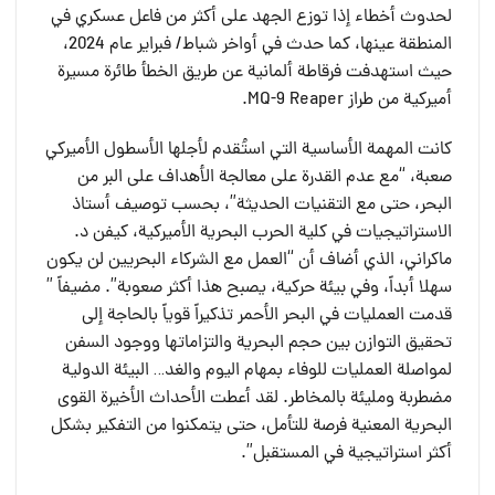
لحدوث أخطاء إذا توزع الجهد على أكثر من فاعل عسكري في
المنطقة عينها، كما حدث في أواخر شباط/ فبراير عام 2024،
حيث استهدفت فرقاطة ألمانية عن طريق الخطأ طائرة مسيرة
أميركية من طراز MQ-9 Reaper.
كانت المهمة الأساسية التي استُقدم لأجلها الأسطول الأميركي
صعبة، “مع عدم القدرة على معالجة الأهداف على البر من
البحر، حتى مع التقنيات الحديثة”، بحسب توصيف أستاذ
الاستراتيجيات في كلية الحرب البحرية الأميركية، كيفن د.
ماكراني، الذي أضاف أن “العمل مع الشركاء البحريين لن يكون
سهلا أبداً، وفي بيئة حركية، يصبح هذا أكثر صعوبة”. مضيفاً ”
قدمت العمليات في البحر الأحمر تذكيراً قوياً بالحاجة إلى
تحقيق التوازن بين حجم البحرية والتزاماتها ووجود السفن
لمواصلة العمليات للوفاء بمهام اليوم والغد… البيئة الدولية
مضطربة ومليئة بالمخاطر. لقد أعطت الأحداث الأخيرة القوى
البحرية المعنية فرصة للتأمل، حتى يتمكنوا من التفكير بشكل
أكثر استراتيجية في المستقبل”.