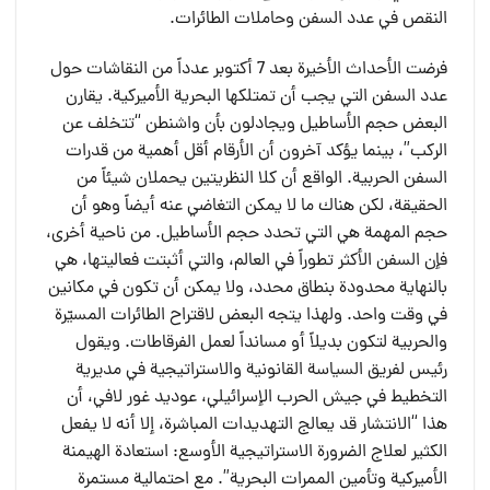
النقص في عدد السفن وحاملات الطائرات.
فرضت الأحداث الأخيرة بعد 7 أكتوبر عدداً من النقاشات حول
عدد السفن التي يجب أن تمتلكها البحرية الأميركية. يقارن
البعض حجم الأساطيل ويجادلون بأن واشنطن “تتخلف عن
الركب”، بينما يؤكد آخرون أن الأرقام أقل أهمية من قدرات
السفن الحربية. الواقع أن كلا النظريتين يحملان شيئاً من
الحقيقة، لكن هناك ما لا يمكن التغاضي عنه أيضاً وهو أن
حجم المهمة هي التي تحدد حجم الأساطيل. من ناحية أخرى،
فإن السفن الأكثر تطوراً في العالم، والتي أثبتت فعاليتها، هي
بالنهاية محدودة بنطاق محدد، ولا يمكن أن تكون في مكانين
في وقت واحد. ولهذا يتجه البعض لاقتراح الطائرات المسيّرة
والحربية لتكون بديلاً أو مسانداً لعمل الفرقاطات. ويقول
رئيس لفريق السياسة القانونية والاستراتيجية في مديرية
التخطيط في جيش الحرب الإسرائيلي، عوديد غور لافي، أن
هذا “الانتشار قد يعالج التهديدات المباشرة، إلا أنه لا يفعل
الكثير لعلاج الضرورة الاستراتيجية الأوسع: استعادة الهيمنة
الأميركية وتأمين الممرات البحرية”. مع احتمالية مستمرة