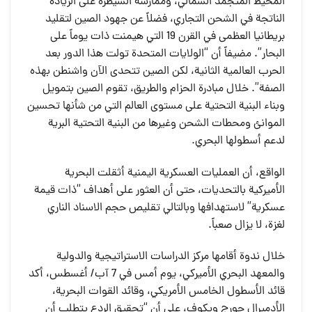
المحيط المتجمد الشمالي، وممارسة السيطرة على الزيادة
الناتجة في الشحن التجاري، فضلاً عن جهود الصين لتقليد
بريطانيا العظمى في القرن 19 التي هيمنت ذات يوماً على
البحار”. مضيفاً أن “الولايات المتحدة تولت هذا الدور بعد
الحرب العالمية الثانية، لكن الصين تتحدى الآن واشنطن بهذه
الصفة”. خلال مبادرة الحزام والطريق، تقوم الصين بتمويل
وبناء البنية التحتية على مستوى العالم التي من شأنها تحسين
الموانئ ومحطات الشحن وغيرها من البنية التحتية البرية
لدعم أسطولها البحري.
الواقع، أن العمليات العسكرية اليمنية أثقلت البحرية
الأميركية بالتحديات، حتى أن العثور على أهداف “ذات قيمة
عسكرية” لاستهدافها وبالتالي تقليص حجم الاسناد الناري
لغزة، لا يزال صعباً.
خلال ندوة أقامها مركز الدراسات الاستراتيجية والدولية
والمعهد البحري الأميركي، يوم أمس في 7 آب/ أغسطس، أكد
قائد الأسطول الخامس الأمريكي، وقائد القوات البحرية،
الأدميرال جورج ويكوف، على أن “تحقيق الردع يتطلب أن