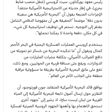
رئيس معهد يوركتاون، سيث كروبسي (شغل منصب ضابط
بحري)، في إطار حديثه عن الاستراتيجية الأميركية منتقداً
الإجراءات المتبعة يقول أن “البحرية الأمريكية هي سفينة
بدون دفة” موضحاً “الحقيقة هي أن مفهومنا الدفاعي الشامل
يفتقر إلى التوجيه. نستمر في توظيف استراتيجية كل شيء،
في كل مكان، دفعة واحدة لا يمكننا تحملها”.
يستخدم كروبسي العمليات العسكرية اليمنية في البحر الأحمر
كمثال ويقول أن “ما تتكبده البحرية من خسائر تم تمويله من
دافع الضرائب الأميركي، بتكلفة عشرات المليارات من
الدولارات، ويقع على مسافة قريبة من الحوثيين. ومع ذلك،
تقع على عاتق البحرية الأميركية بطريقة ما مسؤولية مراقبة
منطقة على الجانب الآخر من العالم”.
يوافق قائد البحرية الأميركية المتقاعد جون فورتوجنو، أن
التقارير حول ارسال أصول تابعة للبحرية الأميركية إلى المياه
القريبة من لبنان ليست سارّة، اذ يشير إلى “جهود أخرى
تستحق الاهتمام بها وأهمها الجهود الروسية الصينية لعسكرة