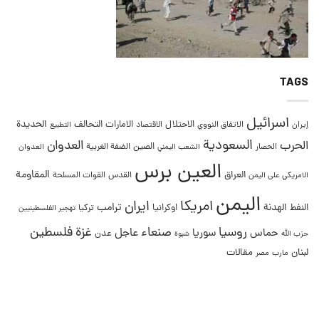
TAGS
اسرائيل
التحالف
الحديدة
الاحتلال
الامارات
إيران
الاتفاق النووي
الاقتصاد
التطبيع
السعودية
العدوان
الحرب
الصين
الحصار
الضفة الغربية
العدوان
الشعب اليمني
العين برس
المقاومة
العراق
القدس
الامريكي على اليمن
القوات المسلحة
اليمن
امريكا
ايران
ترامب
النفط
الهدنة
اوكرانيا
تركيا
تهجير الفلسطينيين
غزة
روسيا
صنعاء
فلسطين
عاجل
حماس
سوريا
عدن
حزب الله
شبوة
لبنان
مقالات
مصر
مارب