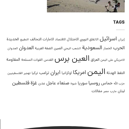
TAGS
اسرائيل
التحالف
الحديدة
الاحتلال
الامارات
إيران
الاتفاق النووي
الاقتصاد
التطبيع
السعودية
العدوان
الحرب
الصين
الحصار
الضفة الغربية
العدوان
الشعب اليمني
العين برس
المقاومة
العراق
القدس
الامريكي على اليمن
القوات المسلحة
اليمن
امريكا
ايران
ترامب
النفط
الهدنة
اوكرانيا
تركيا
تهجير الفلسطينيين
غزة
روسيا
صنعاء
فلسطين
عاجل
حماس
سوريا
عدن
حزب الله
شبوة
لبنان
مقالات
مصر
مارب