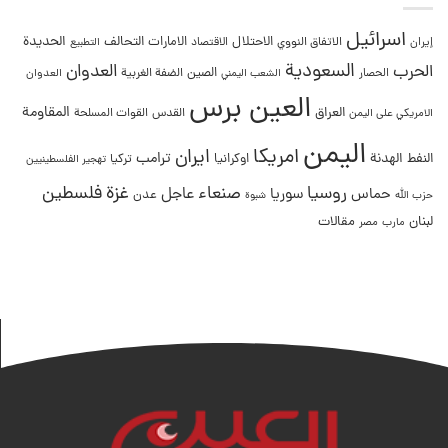
اسرائيل
التحالف
الحديدة
الاحتلال
الامارات
إيران
الاتفاق النووي
الاقتصاد
التطبيع
السعودية
العدوان
الحرب
الصين
الحصار
الضفة الغربية
العدوان
الشعب اليمني
العين برس
المقاومة
العراق
القدس
الامريكي على اليمن
القوات المسلحة
اليمن
امريكا
ايران
ترامب
النفط
الهدنة
اوكرانيا
تركيا
تهجير الفلسطينيين
غزة
روسيا
صنعاء
فلسطين
عاجل
حماس
سوريا
عدن
حزب الله
شبوة
لبنان
مقالات
مصر
مارب