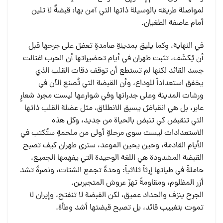
لمواصلة طريقه بالوسيلة ذاتها التي آمن بها: قبضةٌ لا تلين
أمام عاصفة الطغيان.
في النهاية، وكما يليق بمدينةٍ صامدةٍ تعضّ على جرحها قبل
أن يُكشَف، تثبت طهران في أيام تحضيراتها أن الحرب اغتالت
جسد القائد لكنها لم تستطع أن توقف دقات القلب الذي
يخفق استعداداً للوداع، وأن القبضة التي تُصنع الآن في
ورشات المدينة وعلى جدرانها وفي شوارعها ليست مجرد شعارٍ
عابر، بل هي انقباضٌ يسبق الانطلاق، مثل عضلة القلب ذاتها
التي تنقبض كي تنبض بالحياة من جديد، وكل هذه
الاستعدادات ليست سوى مرحلةٍ أولى من ملحمةٍ ستُكتب في
الأيام القادمة، وحين يحين الموعد، سترى طهران كيف تصبح
القبضة المشدودة هي اللغة الوحيدة التي يفهمها الجميع،
حاملةً في طياتها إرثاً ثلاثياً: وحدةً تجمع الشتات، ونصرةً تشد
أزر المظلوم، ومقاومةً تهزّ عروش المتجبرين.
الجرح ينزف والحداد عميق، لكن القبضة لا تنفتح، وإيران لا
تموت بتغييب قائد، بل تصبح قبضتها أشد وطأة.