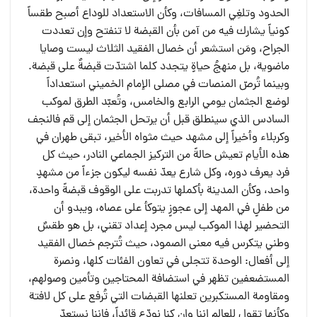
الحدود وتلغِي المسافات، وكأن الاستعداد للوداع أصبح طقساً
كونياً يشارك فيه من آمن بأن القبضة لا تنفتح وإن تعددت
الجراح، ومَن استشعر أن خصال الفقيد الثلاث ليست وصايا
ماضوية، بل منهجُ حياةٍ يتجدد كلما اشتدّت قبضةٌ على قبضة.
وبينما تُرصّ المنصات في مصلى الإمام الخميني استعداداً
لوضع الجثمان يومي الرابع والخامس، وتُعبّد الطرق لموكب
السادس الذي سينطلق قبل أن يرتحل الجثمان إلى قم فالنجف
وكربلاء وأخيراً إلى مشهد حيث مثواه الأخير، تبقى طهران في
هذه الأيام تعيش حالةً من التركيز الجماعي النادر، حيث كل
فرد يعرف دوره، وكل شارع يعدّ نفسه ليكون جزءاً من مشهدٍ
واحد، وكأن المدينة بأكملها تدربت على الوقوف قبضةً واحدة،
من طفلٍ في المهد إلى عجوزٍ يتوكأ على عصاه، ويبدو أن
التحضير لهذا الموكب ليس مجرد إعداد تقني، بل هو طقسٌ
وطني يتكرس فيه معنى الصمود، حيث تُترجم خصال الفقيد
إلى أفعال: الوحدة تتجلى في تعاون الفئات كلها، ونصرة
المستضعفين تظهر في استضافة المحتاجين وتأمين وصولهم،
ومقاومة المستكبرين تعلنها القبضات التي تُرفع على كل لافتة
وكأنها تقول للعالم إننا وإن كنا نودّع قائداً، فإننا نستعدّ