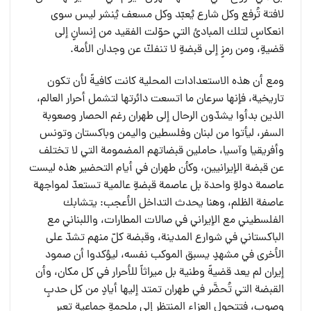
لافتة تُرفع وكل شارع يُعبّد وكل مسعف يُنشر ليس سوى
انعكاسٍ لتلك المبادئ التي حوّلت الفقيد من إنسانٍ إلى
قضيةٍ، ومن رمزٍ إلى قبضةٍ لا تنفكّ عن وجدان الأمة.
ومع أن هذه الاستعدادات المحلية كانت كافيةً لأن تكون
تاريخية، فإنها سرعان ما اتسعت دائرتها لتشمل أحرار العالم،
الذين بدأوا يشدّون الرحال إلى طهران رغم الحصار وصعوبة
السفر، ليأتوا من لبنان وفلسطين واليمن وباكستان وتونس
وأفريقيا وآسيا، حاملين قبضاتهم المضمومة التي لا تختلف
عن قبضة الإيرانيين، وكأن طهران في أيام التحضير هذه ليست
عاصمة دولةٍ واحدة بل عاصمة قبضةٍ عالمية تستعدّ لمواجهة
عاصفة الظلم، وهنا يحدث التداخل الأعجب: يتشابك
الفلسطيني مع الإيراني في صالات المطارات، واللبناني مع
الباكستاني في شوارع المدينة، وقبضة كلّ منهم تشدّ على
الأخرى في مشهدٍ يسبق الموكب نفسه، ليؤكدوا أن صمود
إيران لم يعد قضيةً وطنية بل ميراثاً للأحرار في كل مكان، وأن
القبضة التي تُحضَّر في طهران تمتد إليها أيادٍ من كل حدبٍ
وصوب، فتتحول العزاء المنتظر إلى ملحمةٍ جماعية تعبر