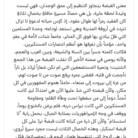
معنى القبضة يتجاوز التنظيم إلى عمق الوجدان، فهي ليست
وليدةَ لحظة عابرة، بل هي حصادُ مسيرةٍ حافلةٍ بخصالٍ ثلاثةٍ
كان الفقيد رمزاً لها طوال عقود، إذ كرّس حياته لدعوةٍ لا تزال
تتردد في أروقة المدينة وهي تستعد لوداعه: وحدة المسلمين
التي ظلّ ينادي بها فوق كل المنابر، جامعاً شتات الأمة في عقدٍ
واحد، مؤمناً بأن تفرقها هو أعظم انتصارات المستكبرين،
فكانت كلمته جسراً بين السنة والشيعة، وبين العرب والعجم،
وكأنه يوصي في صمته الأخير ألّا تفلت القبضة عن هذا الجمع
الشتيت؛ ونصرة المستضعفين التي لم تكن شعاراً يُردّد بل ناراً
تأججت في قلبه، فقضى عمره يرفع صوت من لا صوت لهم،
من غزة إلى بيروت إلى صنعاء، حاملاً هموم المقهورين في كل
مكان، وكأن قبضته التي شدّ عليها الآن هي امتدادٌ ليدٍ كانت
تُمتدُّ دوماً إلى من سقطوا تحت وطأة الظلم؛ ومقاومة
المستكبرين التي كانت نبراس دربه، فلم يرضَ بالخنوع يوماً،
ووقف في وجه الإمبراطوريات بصلابة الجبال، يحمل راية “لا
استسلام” وكأن كل ذرة من كيانه كانت قبضةً تردّ على كل
قبضة استكبار، وهذه الخصال الثلاث ليست مجرد سيرةٍ تُروى،
بل هي الروح التي تتنفسها طهران اليوم في تحضيراتها، فكل