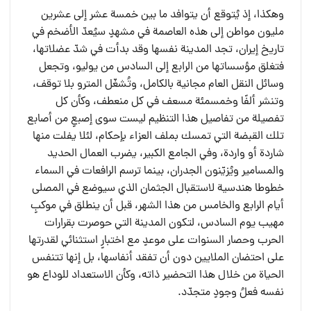
وهكذا، إذ يُتوقع أن يتوافد ما بين خمسة عشر إلى عشرين
مليون مواطن إلى هذه العاصمة في مشهدٍ سيُعدّ الأضخم في
تاريخ إيران، تجد المدينة نفسها وقد بدأت في شدّ عضلاتها،
فتغلق مؤسساتها من الرابع إلى السادس من يوليو، وتجعل
وسائل النقل العام مجانية بالكامل، وتُشغّل المترو بلا توقف،
وتنشر ألفًا وخمسمئة مسعف في كل منعطف، وكأن كل
تفصيلة من تفاصيل هذا التنظيم ليست سوى إصبعٍ من أصابع
تلك القبضة التي تمسك بملف العزاء بإحكام، لئلا يفلت منها
شاردة أو واردة، وفي الجامع الكبير، يضرب العمال الحديد
والمسامير ويُزيّنون الجدران، بينما ترسم الرافعات في السماء
خطوطا هندسية لاستقبال الجثمان الذي سيوضع في المصلى
أيام الرابع والخامس من هذا الشهر، قبل أن ينطلق في موكبٍ
مهيب يوم السادس، لتكون المدينة التي حوصرت بقرارات
الحرب وحصار السنوات على موعدٍ مع اختبارٍ استثنائي لقدرتها
على احتضان الملايين دون أن تفقد أنفاسها، بل إنها تتنفس
الحياة من خلال هذا التحضير ذاته، وكأن الاستعداد للوداع هو
نفسه فعلُ وجودٍ متجدّد.