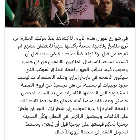
في شوارع طهران هذه الأيام، لا يُشاهد بعدُ موكبُ الجنازة، بل
تُرى ملامحُ ولادتها: مدينةٌ بأكملها تتهيأ لاحتضان مشهدٍ لم
تعرفه من قبل، وكأنها قبضةٌ بدأت تنقبض ببطء قبل أن
تشتدّ، تستعدّ لاستقبال الملايين القادمين من كل حدب
وصوب، فيما تترقب العيون لحظةَ انطلاق الموكب الذي
سيكون الأضخم في تاريخ إيران، وتلك الاستعدادات ليست
مجرد ترتيبات لوجستية، بل هي تجسيدٌ حيّ لروح القبضة
المشدودة التي التقطتها الكاميرات من يد السيد المجتبى
خامنئي وهو يقف صامتاً أمام جثمان والده، فما كانت تلك
اللحظة العابرة إلا بذرة تحولت إلى شعار يُزيّن الجدران ويُطرّز
على اللافتات ويستقبل الزائرين في المطار، وكأن المدينة
برمتها تُحكِم قبضتها على جرحها قبل أن يُفتح، وتستعدّ
لتحويل الفقد إلى ملحمةٍ تُروى للأجيال.