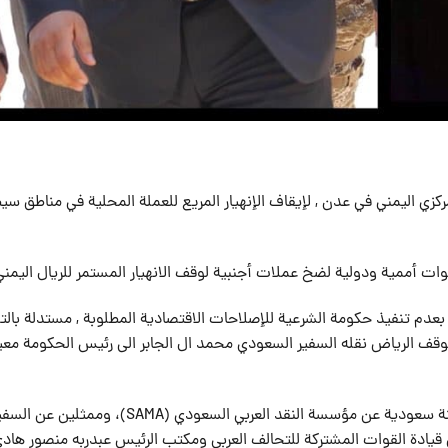
زي اليمني في عدن , لإيقاف الإنهيار المريع للعملة المحلية في مناطق سيط
ت أممية ودولية لضخ عملات أجنبية لوقف الانهيار المستمر للريال اليمني
دم تنفيذ حكومة الشرعية للإصلاحات الاقتصادية المطلوبة , مستدلة بالت
 موقف الرياض نقله السفير السعودي محمد ال الجابر الى رئيس الحكومة مع
وأضافت المصادر ان السعودية كشفت عن نتائج تحقيق للجنة سعودية عن مؤسسة النقد العربي السعودي (SAMA)، وممثلين عن
 قيادة القوات المشتركة للتحالف العربي ومكتب الرئيس عبدربه منصور هاد