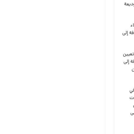
ديعة
ء
ة إلى
تعيين
ة إلى
ن
في
ات
 إلى