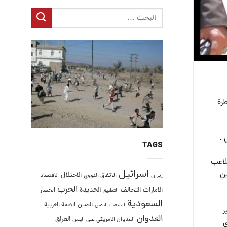
رة
 .
TAGS
لاعب
اسرائيل
ين
الاحتلال
إيران
الاتفاق النووي
الاقتصاد
الحرب
التحالف
الحديدة
الامارات
الحصار
التطبيع
السعودية
الصين
الضفة الغربية
الشعب اليمني
 السفير
العدوان
العراق
العدوان الامريكي على اليمن
ي