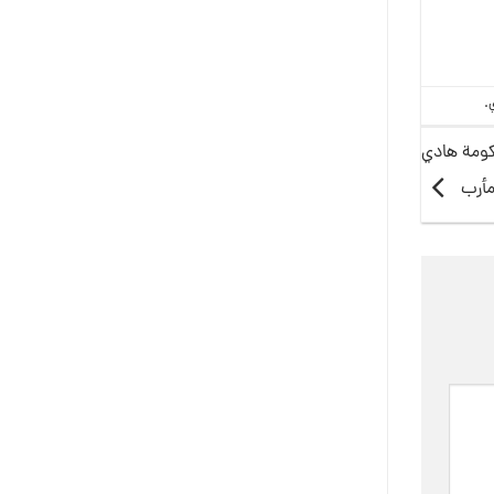
.
حكومة هادي
مأرب