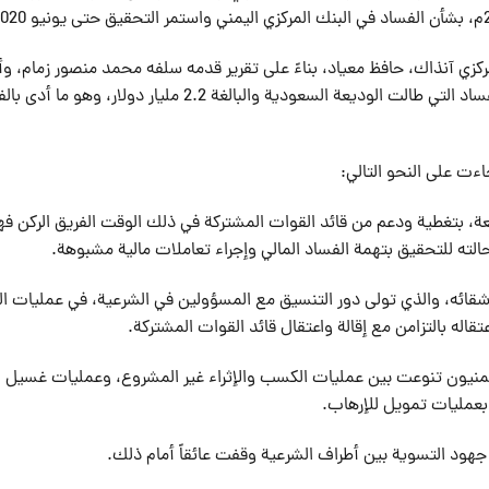
كزي آنذاك، حافظ معياد، بناءً على تقرير قدمه سلفه محمد منصور زمام، وأ
التلاعب الذي قام به البنك المركزي بقيادة معياد وعمليات الفساد التي طالت الوديعة السعودية والبالغة 2.2 مليار دولار، وهو
ءت على النحو التالي:
، بتغطية ودعم من قائد القوات المشتركة في ذلك الوقت الفريق الركن فه
شقائه، والذي تولى دور التنسيق مع المسؤولين في الشرعية، في عمليات ا
اله بالتزامن مع إقالة واعتقال قائد القوات المشتركة.
يمنيون تنوعت بين عمليات الكسب والإثراء غير المشروع، وعمليات غسيل
عمليات تمويل للإرهاب.
 جهود التسوية بين أطراف الشرعية وقفت عائقاً أمام ذلك.