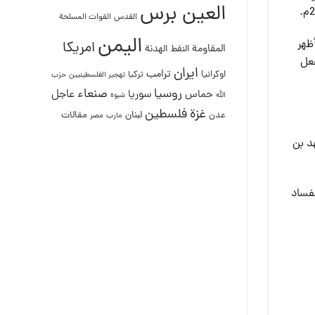
العين برس
القدس
القوات المسلحة
اليمن
ظهر
امريكا
المقاومة
النفط
الهدنة
 ما أدى بالفعل
ايران
ترامب
اوكرانيا
تركيا
تهجير الفلسطينيين
حزب
روسيا
صنعاء
عاجل
حماس
سوريا
الله
شبوة
غزة
فلسطين
لبنان
مقالات
عدن
مصر
مارب
د بن
لفساد