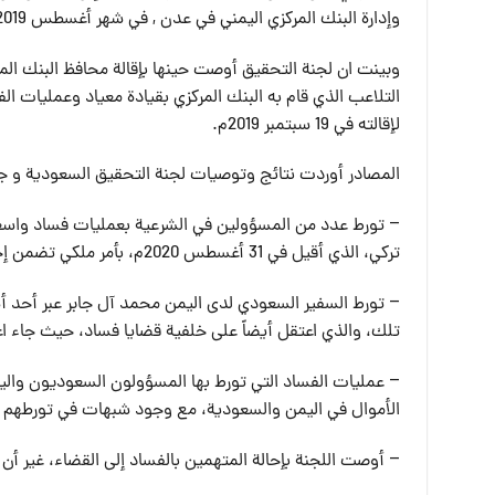
وإدارة البنك المركزي اليمني في عدن , في شهر أغسطس 2019م، بشأن الفساد في البنك المركزي اليمني واستمر التحقيق حتى يونيو 2020م.
وبينت ان لجنة التحقيق أوصت حينها بإقالة محافظ البنك المر
لإقالته في 19 سبتمبر 2019م.
المصادر أوردت نتائج وتوصيات لجنة التحقيق السعودية و جا
– تورط عدد من المسؤولين في الشرعية بعمليات فساد واسعة
تركي، الذي أقيل في 31 أغسطس 2020م، بأمر ملكي تضمن إحالته للتحقيق بتهمة الفساد المالي وإجراء تعاملات مالية مشبوهة.
– تورط السفير السعودي لدى اليمن محمد آل جابر عبر أحد أ
تلك، والذي اعتقل أيضاً على خلفية قضايا فساد، حيث جاء اعتق
– عمليات الفساد التي تورط بها المسؤولون السعوديون وال
الأموال في اليمن والسعودية، مع وجود شبهات في تورطهم ب
– أوصت اللجنة بإحالة المتهمين بالفساد إلى القضاء، غير أن