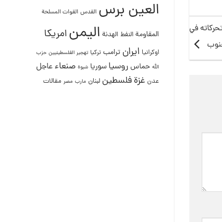
العين برس
القدس
القوات المسلحة
اليمن
تحركاته في
امريكا
المقاومة
النفط
الهدنة
جنوب
ايران
ترامب
اوكرانيا
تركيا
تهجير الفلسطينيين
حزب
روسيا
صنعاء
عاجل
حماس
سوريا
الله
شبوة
غزة
فلسطين
لبنان
مقالات
عدن
مصر
مارب