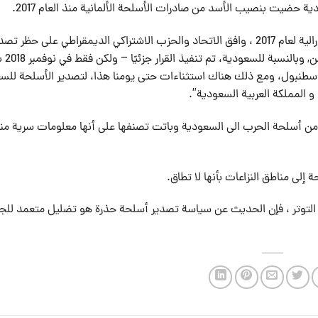
وأضاف الموقع:”في مفاوضات الائتلاف بعد الانتخابات الفيدرالية لعام 2017 ، وافق الاتحاد والحزب الاشتراكي الديمقراطي على حظر ت
الأسلحة لجميع الدول المشاركة “بشكل 
طنبول، ومع ذلك هناك استثناءات حتى يومنا هذا، لتصدير الأسلحة للس
و المملكة العربية السعودية”.
ا من أسلحة الحرب الى السعودية وباتت تصنفها على أنها معلومات سرية من
لى مناطق النزاعات بأنها لا تطاق.
ق التوتر ، فإن الحديث عن سياسة تصدير أسلحة حذرة هو تضليل متعمد للج