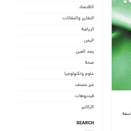
الاقتصاد
التقارير والمقالات
الریاضة
الیمن
رصد العین
صحة
علوم وتكنولوجيا
غير مصنف
فيديوهات
كاركاتير
ات واسعة
SEARCH