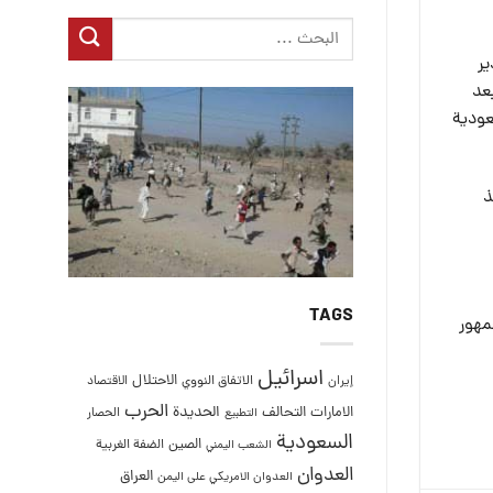
صدير
مباشر” في حرب اليمن, وبالنسبة للسعودية، تم تنفيذ القرار جزئيًا – ولكن فقط في نوفمبر 2018 بعد
عودية
ذ
TAGS
مهور
اسرائيل
الاحتلال
إيران
الاتفاق النووي
الاقتصاد
الحرب
التحالف
الحديدة
الامارات
الحصار
التطبيع
السعودية
الصين
الضفة الغربية
الشعب اليمني
العدوان
العراق
العدوان الامريكي على اليمن