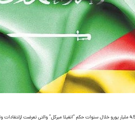
قال موقع أخباري ألماني، أن صادرات السلاح الألمانية بلغت 4,5 مليار يورو خلال سنوات حكم “انغيلا ميركل” والتى تعرضت لإنتقاد