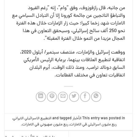
من جانبه، قال رازفوزوف، وفق “وام”، إنه “رغم القيود
والتباطؤ الناتجين عن جائحة كورونا إلا أن التبادل السياحي مع
الامارات شهد زخما كبيرا؛ حيث زار الإمارات خلال هذه الفترة
نحو 250 ألف سائح إسرائيلي، وسيحقق التعاون في هذا
المجال مزيدا من النمو خلال الفترة المقبلة”.
ووقعت إسرائيل والإمارات، منتصف سبتمبر/ أيلول 2020،
اتفاقية لتطبيع العلاقات بينهما، برعاية الرئيس الأمريكي
السابق دونالد ترامب. ومنذ ذلك الوقت، أبرم البلدان
اتفاقيات تعاون في مختلف القطاعات.
This entry was posted in
الأخبار
and tagged
التطبيع الاسرائيلي الايراني
,
ربع مليون اسرائيلي في الامارات
,
ربع مليون صهيوني في الامارات
.