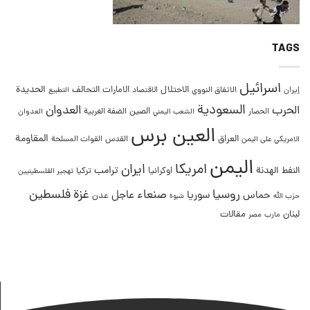
TAGS
اسرائيل
التحالف
الحديدة
الاحتلال
الامارات
إيران
الاتفاق النووي
الاقتصاد
التطبيع
السعودية
العدوان
الحرب
الصين
الحصار
الضفة الغربية
العدوان
الشعب اليمني
العين برس
المقاومة
العراق
القدس
الامريكي على اليمن
القوات المسلحة
اليمن
امريكا
ايران
ترامب
النفط
الهدنة
اوكرانيا
تركيا
تهجير الفلسطينيين
غزة
روسيا
صنعاء
فلسطين
عاجل
حماس
سوريا
عدن
حزب الله
شبوة
لبنان
مقالات
مصر
مارب