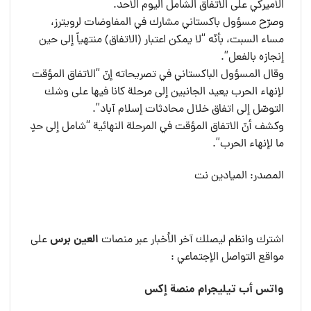
الأميركي على الاتفاق الشامل اليوم الأحد.
وصرّح مسؤول باكستاني مشارك في المفاوضات لرويترز،
مساء السبت، بأنّه “لا يمكن اعتبار (الاتفاق) منتهياً إلى حين
إنجازه بالفعل”.
وقال المسؤول الباكستاني في تصريحاته إنّ “الاتفاق المؤقت
لإنهاء الحرب يعيد الجانبين إلى مرحلة كانا فيها على وشك
التوصّل إلى اتفاق خلال محادثات إسلام آباد”.
وكشف أنّ الاتفاق المؤقت في المرحلة النهائية “شامل إلى حدٍ
ما لإنهاء الحرب”.
المصدر: الميادين نت
العين برس
اشترك وانظم ليصلك آخر الأخبار عبر منصات
على
مواقع التواصل الإجتماعي :
واتس أب
تيليجرام
منصة إكس