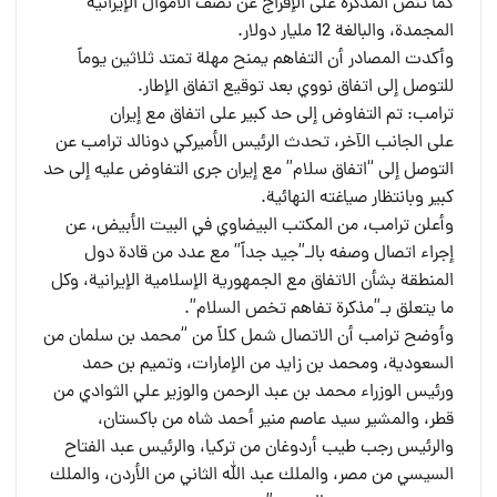
كما تنص المذكرة على الإفراج عن نصف الأموال الإيرانية
المجمدة، والبالغة 12 مليار دولار.
وأكدت المصادر أن التفاهم يمنح مهلة تمتد ثلاثين يوماً
للتوصل إلى اتفاق نووي بعد توقيع اتفاق الإطار.
ترامب: تم التفاوض إلى حد كبير على اتفاق مع إيران
على الجانب الآخر، تحدث الرئيس الأميركي دونالد ترامب عن
التوصل إلى “اتفاق سلام” مع إيران جرى التفاوض عليه إلى حد
كبير وبانتظار صياغته النهائية.
وأعلن ترامب، من المكتب البيضاوي في البيت الأبيض، عن
إجراء اتصال وصفه بالـ”جيد جداً” مع عدد من قادة دول
المنطقة بشأن الاتفاق مع الجمهورية الإسلامية الإيرانية، وكل
ما يتعلق بـ”مذكرة تفاهم تخص السلام”.
وأوضح ترامب أن الاتصال شمل كلاً من “محمد بن سلمان من
السعودية، ومحمد بن زايد من الإمارات، وتميم بن حمد
ورئيس الوزراء محمد بن عبد الرحمن والوزير علي الثوادي من
قطر، والمشير سيد عاصم منير أحمد شاه من باكستان،
والرئيس رجب طيب أردوغان من تركيا، والرئيس عبد الفتاح
السيسي من مصر، والملك عبد الله الثاني من الأردن، والملك