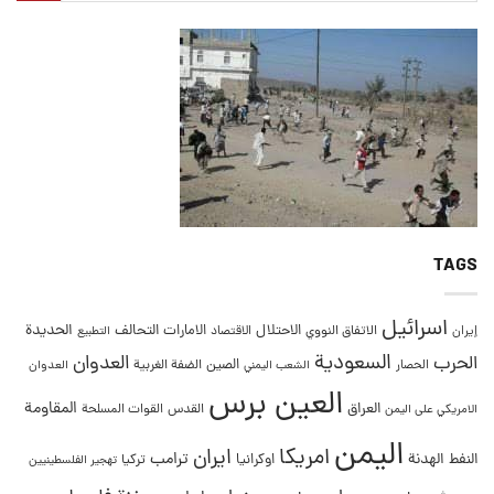
TAGS
اسرائيل
التحالف
الحديدة
الاحتلال
الامارات
إيران
الاتفاق النووي
الاقتصاد
التطبيع
السعودية
العدوان
الحرب
الصين
الحصار
الضفة الغربية
العدوان
الشعب اليمني
العين برس
المقاومة
العراق
القدس
الامريكي على اليمن
القوات المسلحة
اليمن
امريكا
ايران
ترامب
النفط
الهدنة
اوكرانيا
تركيا
تهجير الفلسطينيين