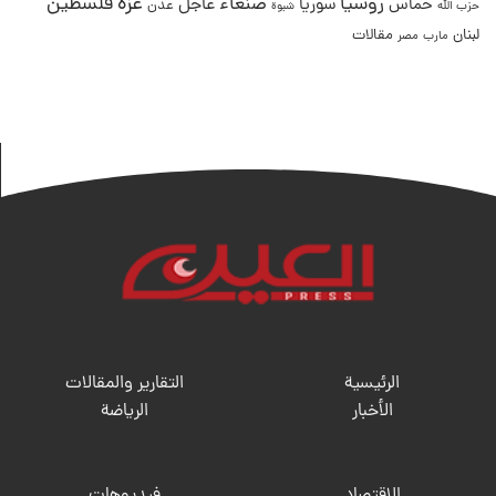
غزة
روسيا
صنعاء
فلسطين
عاجل
حماس
سوريا
عدن
حزب الله
شبوة
لبنان
مقالات
مصر
مارب
الرئيسية
التقارير والمقالات
الأخبار
الریاضة
الإقتصاد
فيديوهات