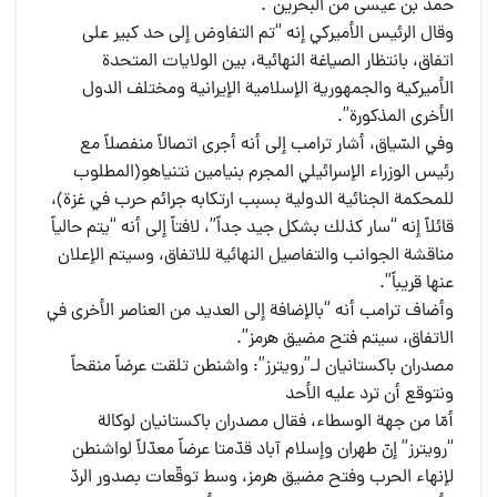
حمد بن عيسى من البحرين”.
وقال الرئيس الأميركي إنه “تم التفاوض إلى حد كبير على
اتفاق، بانتظار الصياغة النهائية، بين الولايات المتحدة
الأميركية والجمهورية الإسلامية الإيرانية ومختلف الدول
الأخرى المذكورة”.
وفي السّياق، أشار ترامب إلى أنه أجرى اتصالاً منفصلاً مع
رئيس الوزراء الإسرائيلي المجرم بنيامين نتنياهو(المطلوب
للمحكمة الجنائية الدولية بسبب ارتكابه جرائم حرب في غزة)،
قائلاً إنه “سار كذلك بشكل جيد جداً”، لافتاً إلى أنه “يتم حالياً
مناقشة الجوانب والتفاصيل النهائية للاتفاق، وسيتم الإعلان
عنها قريباً”.
وأضاف ترامب أنه “بالإضافة إلى العديد من العناصر الأخرى في
الاتفاق، سيتم فتح مضيق هرمز”.
مصدران باكستانيان لـ”رويترز”: واشنطن تلقت عرضاً منقحاً
ونتوقع أن ترد عليه الأحد
أمّا من جهة الوسطاء، فقال مصدران باكستانيان لوكالة
“رويترز” إنّ طهران وإسلام آباد قدّمتا عرضاً معدّلاً لواشنطن
لإنهاء الحرب وفتح مضيق هرمز، وسط توقّعات بصدور الردّ