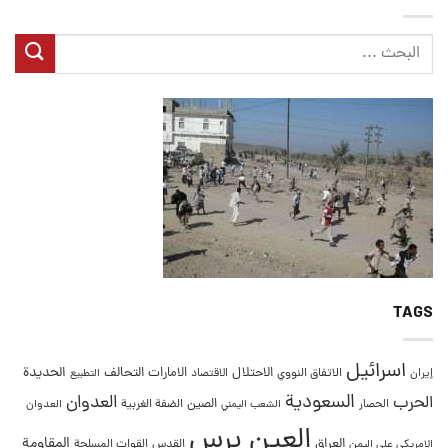
TAGS
اسرائيل
التحالف
الحديدة
الاحتلال
الامارات
إيران
الاتفاق النووي
الاقتصاد
التطبيع
السعودية
العدوان
الحرب
الصين
الحصار
الضفة الغربية
العدوان
الشعب اليمني
العين برس
المقاومة
العراق
القدس
الامريكي على اليمن
القوات المسلحة