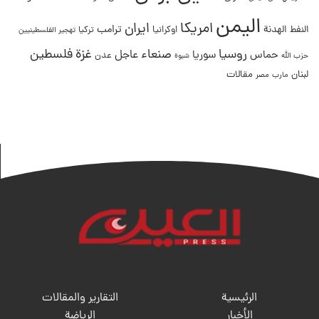
اليمن
امريكا
ايران
ترامب
النفط
الهدنة
اوكرانيا
تركيا
تهجير الفلسطينيين
غزة
روسيا
صنعاء
فلسطين
عاجل
حماس
سوريا
عدن
حزب الله
شبوة
لبنان
مقالات
مصر
مارب
الرئيسية
التقارير والمقالات
الأخبار
الریاضة