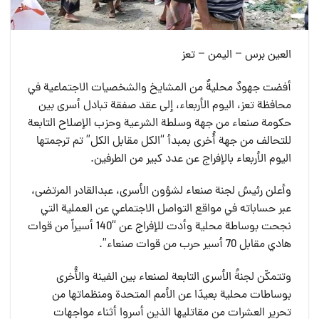
العين برس – اليمن – تعز
أفضت جهودٌ محليةٌ من المشايخ والشخصيات الاجتماعية في
محافظة تعز، اليوم الأربعاء، إلى عقد صفقة تبادل أسرى بين
حكومة صنعاء من جهة وسلطة الشرعية وحزب الإصلاح التابعة
للتحالف من جهة أُخرى بمبدأ “الكل مقابل الكل” تم ترجمتها
اليوم الأربعاء بالإفراج عن عدد كبير من الطرفين.
وأعلن رئيسُ لجنة صنعاء لشؤون الأسرى، عبدالقادر المرتضى،
عبر حساباته في مواقع التواصل الاجتماعي عن العملية التي
نجحت بوساطة محلية وأدت للإفراج عن “140 أسيراً من قوات
هادي مقابل 70 أسير حرب من قوات صنعاء”.
وتتمكّن لجنةُ الأسرى التابعة لصنعاء بين الفينة والأُخرى
بوساطات محلية بعيدًا عن الأمم المتحدة ومنظماتها من
تحرير العشرات من مقاتليها الذين أسروا أثناء مواجهات