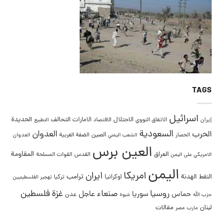
TAGS
اسرائيل
التحالف
الحديدة
الاحتلال
الامارات
إيران
الاتفاق النووي
الاقتصاد
التطبيع
السعودية
العدوان
الحرب
الصين
الحصار
الضفة الغربية
العدوان
الشعب اليمني
العين برس
المقاومة
العراق
القدس
الامريكي على اليمن
القوات المسلحة
اليمن
امريكا
ايران
ترامب
النفط
الهدنة
اوكرانيا
تركيا
تهجير الفلسطينيين
غزة
روسيا
صنعاء
فلسطين
عاجل
حماس
سوريا
عدن
حزب الله
شبوة
لبنان
مقالات
مصر
مارب