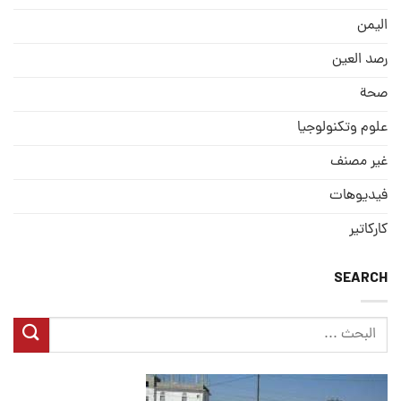
الیمن
رصد العین
صحة
علوم وتكنولوجيا
غير مصنف
فيديوهات
كاركاتير
SEARCH