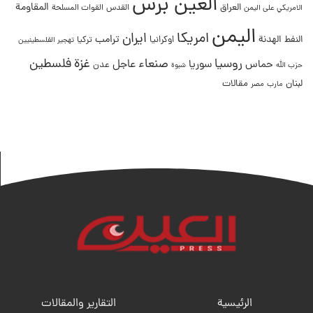
العين برس
المقاومة
العراق
القدس
الامريكي على اليمن
القوات المسلحة
اليمن
امريكا
ايران
ترامب
النفط
الهدنة
اوكرانيا
تركيا
تهجير الفلسطينيين
غزة
روسيا
صنعاء
فلسطين
عاجل
حماس
سوريا
عدن
حزب الله
شبوة
لبنان
مقالات
مصر
مارب
الرئيسية
التقارير والمقالات