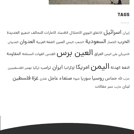
TAGS
اسرائيل
التحالف
الحديدة
الاحتلال
الامارات
إيران
الاتفاق النووي
الاقتصاد
التطبيع
السعودية
العدوان
الحرب
الصين
الحصار
الضفة الغربية
العدوان
الشعب اليمني
العين برس
المقاومة
العراق
القدس
الامريكي على اليمن
القوات المسلحة
اليمن
امريكا
ايران
ترامب
النفط
الهدنة
اوكرانيا
تركيا
تهجير الفلسطينيين
غزة
روسيا
صنعاء
فلسطين
عاجل
حماس
سوريا
عدن
حزب الله
شبوة
لبنان
مقالات
مصر
مارب