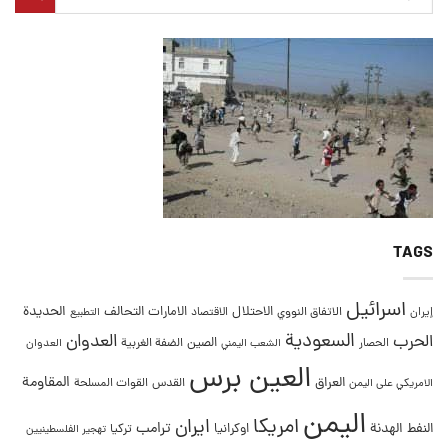
TAGS
اسرائيل
التحالف
الحديدة
الاحتلال
الامارات
إيران
الاتفاق النووي
الاقتصاد
التطبيع
السعودية
العدوان
الحرب
الصين
الحصار
الضفة الغربية
العدوان
الشعب اليمني
العين برس
المقاومة
العراق
القدس
الامريكي على اليمن
القوات المسلحة
اليمن
امريكا
ايران
ترامب
النفط
الهدنة
اوكرانيا
تركيا
تهجير الفلسطينيين