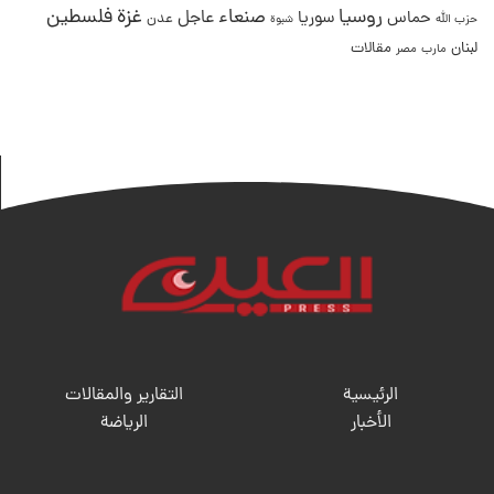
غزة
روسيا
صنعاء
فلسطين
عاجل
حماس
سوريا
عدن
حزب الله
شبوة
لبنان
مقالات
مصر
مارب
الرئيسية
التقارير والمقالات
الأخبار
الریاضة