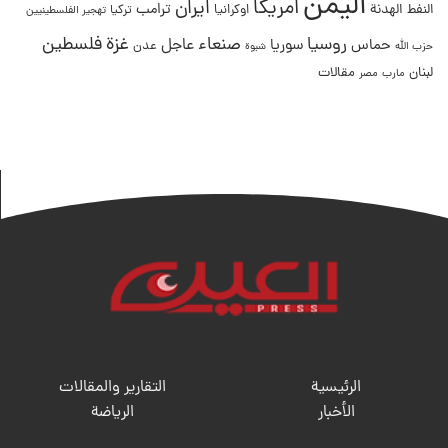
اليمن
امريكا
ايران
ترامب
النفط
الهدنة
اوكرانيا
تركيا
تهجير الفلسطينيين
غزة
روسيا
صنعاء
فلسطين
عاجل
حماس
سوريا
عدن
حزب الله
شبوة
لبنان
مقالات
مصر
مارب
الرئيسية
التقارير والمقالات
الأخبار
الریاضة