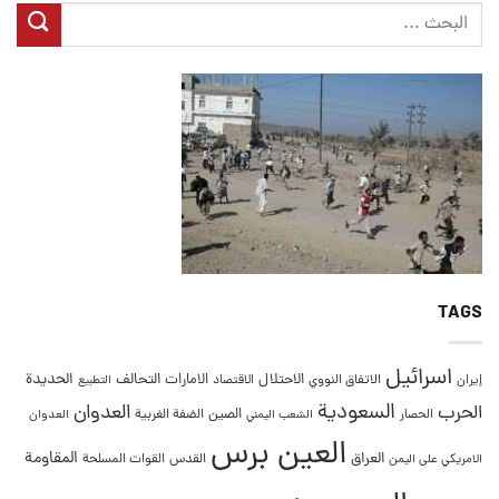
TAGS
اسرائيل
التحالف
الحديدة
الاحتلال
الامارات
إيران
الاتفاق النووي
الاقتصاد
التطبيع
السعودية
العدوان
الحرب
الصين
الحصار
الضفة الغربية
العدوان
الشعب اليمني
العين برس
المقاومة
العراق
القدس
الامريكي على اليمن
القوات المسلحة