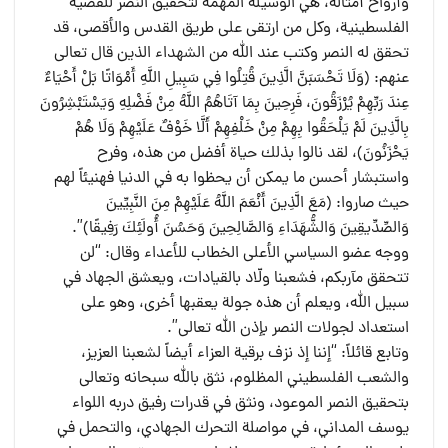
وأرواح أمثاله، هي الوسيلة المهمة لتحقيق النصر للقضية
الفلسطينية، وكل من ارتقى على طريق القدس والأقصى، قد
تحقق له النصر وكتب عند الله من الشهداء الذين قال تعالى
عنهم: ﴿وَلَا تَحْسَبَنَّ الَّذِينَ قُتِلُوا فِي سَبِيلِ اللَّهِ أَمْوَاتًا بَلْ أَحْيَاءٌ
عِندَ رَبِّهِمْ يُرْزَقُونَ، فَرِحِينَ بِمَا آتَاهُمُ اللَّهُ مِنْ فَضْلِهِ وَيَسْتَبْشِرُونَ
بِالَّذِينَ لَمْ يَلْحَقُوا بِهِمْ مِنْ خَلْفِهِمْ أَلَّا خَوْفٌ عَلَيْهِمْ وَلَا هُمْ
يَحْزَنُونَ﴾، لقد نالوا بذلك حياة أفضل من هذه، وفرح
واستبشار أحسن ما يمكن أن يحظوا به في الدنيا فهنيئاً لهم
حيث صاروا: ﴿مَعَ الَّذِينَ أَنْعَمَ اللَّهُ عَلَيْهِمْ مِنَ النَّبِيِّينَ
وَالصِّدِّيقِينَ وَالشُّهَدَاءِ وَالصَّالِحِينَ وَحَسُنَ أُولَئِكَ رَفِيقًا﴾”.
ووجه عضو السياسي الأعلى الخطاب للأعداء وقال: “لن
تتحقق مآربكم، فشعبنا ولّاد بالقيادات، ويعشق الجهاد في
سبيل الله، ويعلم أن هذه جولة يعقبها أخرى، وهو على
استعداد لجولات النصر بإذن الله تعالى”.
وتابع قائلاً: “إننا إذ نزف برقية العزاء أيضاً لشعبنا العزيز،
والشعب الفلسطيني المظلوم، نثق بالله سبحانه وتعالى
بتحقيق النصر الموعود، ونثق في قدرات رفيق دربه اللواء
يوسف المداني، في مواصلة التحرك الجهادي، والتحمل في