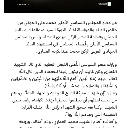
عبر عضو المجلس السياسي الأعلى محمد علي الحوثي عن
خالص العزاء والمواساة لقائد الثورة السيد عبدالملك بدرالدين
الحوثي وفخامة المشير الركن مهدي المشاط رئيس المجلس
السياسي الأعلى وأعضاء المجلس في استشهاد القائد
الجهادي الفريق الركن محمد عبدالكريم الغماري.
وبارك عضو السياسي الأعلى الفضل العظيم الذي ناله الشهيد
الغماري وكان غايته أن يكون رفيقاً للعظماء الذين قال الله
تعالى فيهم ﴿مَعَ الَّذِينَ أَنْعَمَ اللَّهُ عَلَيْهِمْ مِنَ النَّبِيِّينَ وَالصِّدِّيقِينَ
وَالشُّهَدَاءِ وَالصَّالِحِينَ وَحَسُنَ أُولَئِكَ رَفِيقًا﴾.
وقال: “إن شهداء معركة الفتح الموعود والجهاد المقدَّس، هم
من يجب لمثلهم أن ينطلقوا ليحظوا بهذه الكرامة، ولقد حظي
الشهيد -وكما هم جميع الشهداء بإذن الله- بتلك الكرامة
العظيمة التي وعدهم الله بها”.
وأضاف: “فدم الشهيد محمد الغماري، ودم أمثاله، وروحه