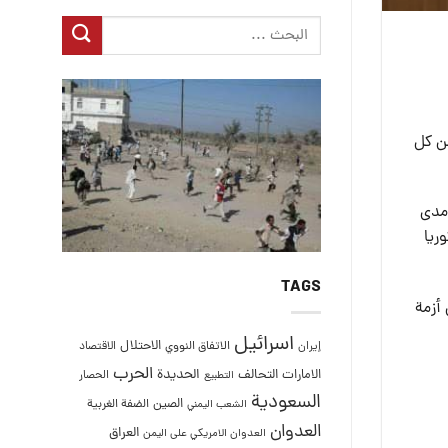
من كل
 مدى
ريا
TAGS
 في ظل أزمة
اسرائيل
الاحتلال
إيران
الاتفاق النووي
الاقتصاد
الحرب
التحالف
الحديدة
الامارات
الحصار
التطبيع
السعودية
الصين
الضفة الغربية
الشعب اليمني
العدوان
العراق
العدوان الامريكي على اليمن