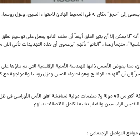
 يسعى إلى “حجز” مكان له في المحيط الهادئ لاحتواء الصين، وعزل روسيا،
نه “لا يمكن إلا أن يثير القلق أيضاً أن حلف الناتو يعمل على توسيع نطاق
ية”، متهماً زعماء “الناتو” بأنهم “يزعمون أن هذه التهديدات تأتي الآن 
ئ، مما يقوض الأسس ذاتها للهندسة الأمنية الإقليمية التي تم بناؤها على
اً إلى أن “الهدف الواضح وهو احتواء الصين وعزل روسيا والمواجهة مع كو
ويعقد في مينسك يومي 28 و29 تشرين الأول الجاري بمشاركة أكثر من 40 دولة و7 منظمات دولية لمناقشة آفاق الأمن الأوراسي
اللاعبين الرئيسيين والغياب شبه الكامل للاتصالات بينهم.
مواقع التواصل الإجتماعي :