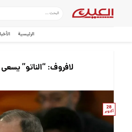
Ski
t
conten
الرئيسية
الأخبا
لافروف: “الناتو” يسعى 
28
أكتوبر