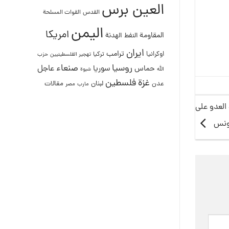
العين برس
القدس
القوات المسلحة
اليمن
امريكا
المقاومة
النفط
الهدنة
ايران
ترامب
اوكرانيا
تركيا
تهجير الفلسطينيين
حزب
روسيا
صنعاء
عاجل
حماس
سوريا
الله
شبوة
غزة
فلسطين
لبنان
مقالات
عدن
مصر
مارب
 جريحا جراء قصف العدو على
يونس