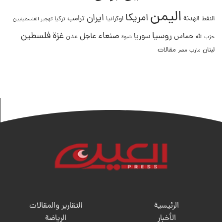
اليمن
امريكا
ايران
ترامب
النفط
الهدنة
اوكرانيا
تركيا
تهجير الفلسطينيين
غزة
روسيا
صنعاء
فلسطين
عاجل
حماس
سوريا
عدن
حزب الله
شبوة
لبنان
مقالات
مصر
مارب
الرئيسية
التقارير والمقالات
الأخبار
الریاضة