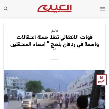
Ski
t
conten
الأخبار
قوات الانتقالي تنفذ حملة اعتقالات
واسعة في ردفان بلحج ” اسماء المعتقلين
“
19
أكتوبر