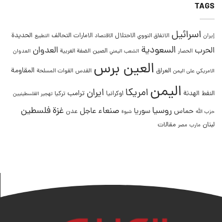
TAGS
اسرائيل
التحالف
الحديدة
الاحتلال
الامارات
إيران
الاتفاق النووي
الاقتصاد
التطبيع
السعودية
العدوان
الحرب
الصين
الحصار
الضفة الغربية
العدوان
الشعب اليمني
العين برس
المقاومة
العراق
القدس
الامريكي على اليمن
القوات المسلحة
اليمن
امريكا
ايران
ترامب
النفط
الهدنة
اوكرانيا
تركيا
تهجير الفلسطينيين
غزة
روسيا
صنعاء
فلسطين
عاجل
حماس
سوريا
عدن
حزب الله
شبوة
لبنان
مقالات
مصر
مارب