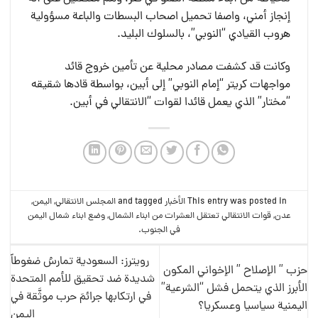
إنجاز أمني، واصفا تحميل اصحاب البسطات والباعة مسؤولية
هروب القيادي “النوبي”، بالسلوك البليد.
وكانت قد كشفت مصادر محلية عن تأمين خروج قائد
مواجهات كريتر “إمام النوبي” إلى أبين، بواسطة قادها شقيقه
“مختار” الذي يعمل قائدا لقوات “الانتقالي في أبين.
This entry was posted in
الأخبار
and tagged
المجلس الانتقالي
,
اليمن
,
عدن
,
قوات الانتقالي تعتقل العشرات من ابناء الشمال
,
وضع ابناء شمال اليمن
في الجنوب
.
رويترز: السعودية تمارسُ ضغوطاً
حزب ” الإصلاح ” الإخواني المكون
شديدة ضد تحقيق للأمم المتحدة
الأبرز الذي يتحمل فشل “الشرعية”
في ارتكابها جرائمَ حرب موثَّقة في
اليمنية سياسيا وعسكريا؟
اليمن