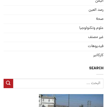
الیمن
رصد العین
صحة
علوم وتكنولوجيا
غير مصنف
فيديوهات
كاركاتير
SEARCH