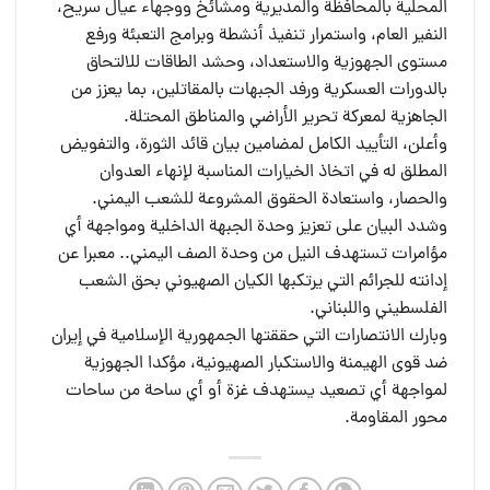
المحلية بالمحافظة والمديرية ومشائخ ووجهاء عيال سريح،
النفير العام، واستمرار تنفيذ أنشطة وبرامج التعبئة ورفع
مستوى الجهوزية والاستعداد، وحشد الطاقات للالتحاق
بالدورات العسكرية ورفد الجبهات بالمقاتلين، بما يعزز من
الجاهزية لمعركة تحرير الأراضي والمناطق المحتلة.
وأعلن، التأييد الكامل لمضامين بيان قائد الثورة، والتفويض
المطلق له في اتخاذ الخيارات المناسبة لإنهاء العدوان
والحصار، واستعادة الحقوق المشروعة للشعب اليمني.
وشدد البيان على تعزيز وحدة الجبهة الداخلية ومواجهة أي
مؤامرات تستهدف النيل من وحدة الصف اليمني.. معبرا عن
إدانته للجرائم التي يرتكبها الكيان الصهيوني بحق الشعب
الفلسطيني واللبناني.
وبارك الانتصارات التي حققتها الجمهورية الإسلامية في إيران
ضد قوى الهيمنة والاستكبار الصهيونية، مؤكدا الجهوزية
لمواجهة أي تصعيد يستهدف غزة أو أي ساحة من ساحات
محور المقاومة.