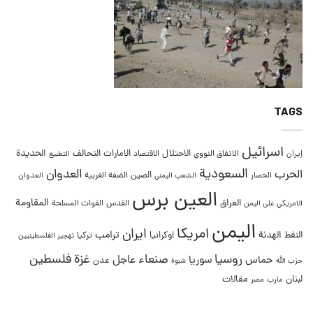
TAGS
اسرائيل
التحالف
الحديدة
الاحتلال
الامارات
إيران
الاتفاق النووي
الاقتصاد
التطبيع
السعودية
العدوان
الحرب
الصين
الحصار
الضفة الغربية
العدوان
الشعب اليمني
العين برس
المقاومة
العراق
القدس
الامريكي على اليمن
القوات المسلحة
اليمن
امريكا
ايران
ترامب
النفط
الهدنة
اوكرانيا
تركيا
تهجير الفلسطينيين
غزة
روسيا
صنعاء
فلسطين
عاجل
حماس
سوريا
عدن
حزب الله
شبوة
لبنان
مقالات
مصر
مارب