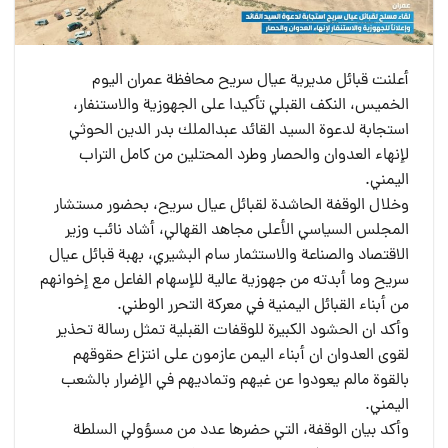
أعلنت قبائل مديرية عيال سريح محافظة عمران اليوم
الخميس، النكف القبلي تأكيدا على الجهوزية والاستنفار،
استجابة لدعوة السيد القائد عبدالملك بدر الدين الحوثي
لإنهاء العدوان والحصار وطرد المحتلين من كامل التراب
اليمني.
وخلال الوقفة الحاشدة لقبائل عيال سريح، بحضور مستشار
المجلس السياسي الأعلى مجاهد القهالي، أشاد نائب وزير
الاقتصاد والصناعة والاستثمار سام البشيري، بهبة قبائل عيال
سريح وما أبدته من جهوزية عالية للإسهام الفاعل مع إخوانهم
من أبناء القبائل اليمنية في معركة التحرر الوطني.
وأكد ان الحشود الكبيرة للوقفات القبلية تمثل رسالة تحذير
لقوى العدوان ان أبناء اليمن عازمون على انتزاع حقوقهم
بالقوة مالم يعودوا عن غيهم وتماديهم في الإضرار بالشعب
اليمني.
وأكد بيان الوقفة، التي حضرها عدد من مسؤولي السلطة