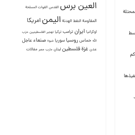
العين برس
القدس
القوات المسلحة
لمحتلة
اليمن
امريكا
المقاومة
النفط
الهدنة
ايران
ترامب
اوكرانيا
تركيا
ريج وسط
تهجير الفلسطينيين
حزب
روسيا
صنعاء
عاجل
حماس
سوريا
الله
شبوة
غزة
فلسطين
لبنان
مقالات
عدن
مصر
مارب
كم
فيذها