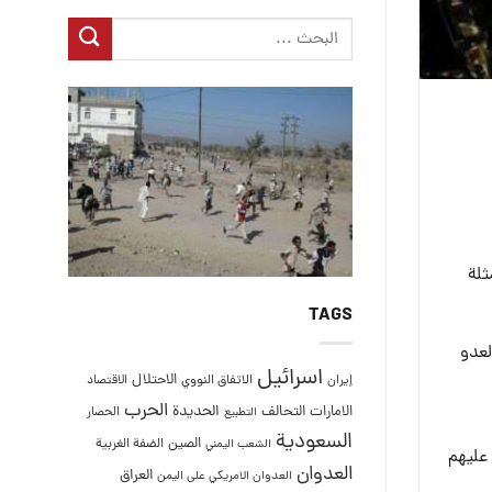
ثلة
TAGS
لعدو
اسرائيل
الاحتلال
إيران
الاتفاق النووي
الاقتصاد
الحرب
التحالف
الحديدة
الامارات
الحصار
التطبيع
السعودية
الصين
الضفة الغربية
الشعب اليمني
 عليهم
العدوان
العراق
العدوان الامريكي على اليمن