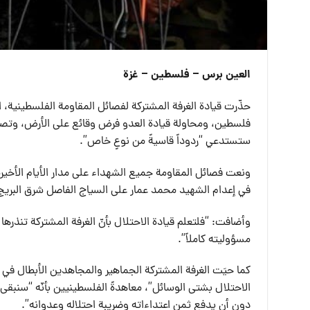
العين برس – فلسطين – غزة
حذّرت قيادة الغرفة المشتركة لفصائل المقاومة الفلسطينية، 
فلسطين، ومحاولة قيادة العدو فرض وقائع على الأرض، وتصاعد جر
ستستدعي “ردوداً قاسيةً من نوعٍ خاص”.
ونعت فصائل المقاومة جميع الشهداء على مدار الأيام الأخيرة 
في إعدام الشهيد محمد عمار على السياج الفاصل شرق البريج
وأضافت: “فلتعلم قيادة الاحتلال بأنّ الغرفة المشتركة تنذرها 
مسؤوليته كاملاً”.
كما حيَت الغرفة المشتركة الجماهير والمجاهدين الأبطال ف
الاحتلال بشتى الوسائل”، معاهدةً الفلسطينيين بأنّه “سنبقى ك
دون أن يدفع ثمن اعتداءاته وضريبة احتلاله وعدوانه”.