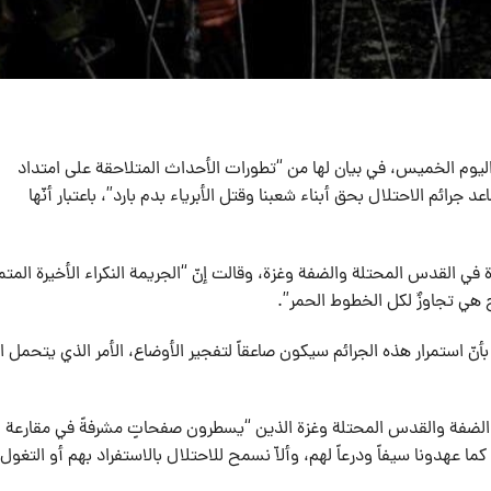
اليوم الخميس، في بيان لها من “تطورات الأحداث المتلاحقة على امتداد
ائم الاحتلال بحق أبناء شعبنا وقتل الأبرياء بدم بارد”، باعتبار أنّها
في القدس المحتلة والضفة وغزة، وقالت إنّ “الجريمة النكراء الأخيرة المتم
 هي تجاوزٌ لكل الخطوط الحمر”.
بأنّ استمرار هذه الجرائم سيكون صاعقاً لتفجير الأوضاع، الأمر الذي يتحمل ا
ي الضفة والقدس المحتلة وغزة الذين “يسطرون صفحاتٍ مشرفةً في مقارعة
ما عهدونا سيفاً ودرعاً لهم، وألاّ نسمح للاحتلال بالاستفراد بهم أو التغول