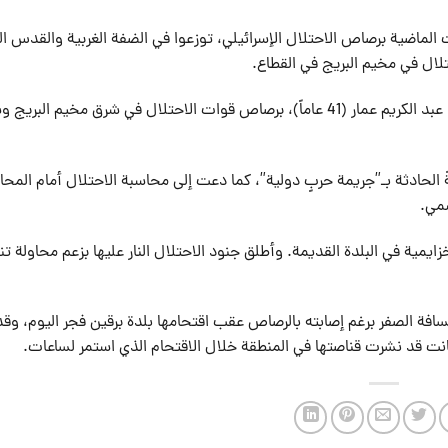
الماضية برصاص الاحتلال الإسرائيلي، توزعوا في الضفة الغربية والقدس ا
لال في مخيم البريج في القطاع.
وبحسب وسائل إعلام فلسطينية فقد استشهد الشاب محمد عبد الكريم عمار (41 عاماً)، برصاص قوات الاحتلال في شرق مخيم الب
الحادثة بـ”جريمة حربٍ دولية”، كما دعت إلى محاسبة الاحتلال أمام المحا
سمي.
يمية في البلدة القديمة. وأطلق جنود الاحتلال النار عليها بزعم محاولة تن
افة الصفر برغم إصابته بالرصاص عقب اقتحامها بلدة برقين فجر اليوم، وقد
انت قد نشرت قناصتها في المنطقة خلال الاقتحام الذي استمر لساعات.