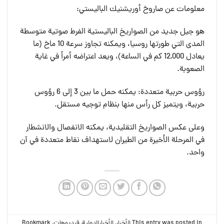
معلومات عن صاروخ أوريشنيك الباليستي:
هو جيل جديد من الصواريخ الباليستية الفرط صوتية متوسطة
المدى التي طورتها روسيا، ويمكنه تجاوز سرعة 10 ماخ (ما
يعادل 12,000 كم في الساعة)، ويعد اعتراضه أمراً في غاية
الصعوبة.
رؤوس حربية متعددة: يمكنه حمل ما بين 3 إلى 6 رؤوس
حربية، ويتميز كل رأس منها بنظام توجيه مستقل.
وعلى عكس الصواريخ التقليدية، يمكنه الانفصال والانشطار
في المرحلة الأخيرة من الطيران لاستهداف نقاط متعددة في آن
واحد.
This entry was posted in
الأخبار
,
الأخبارالدولية
,
فيديوهات
. Bookmark