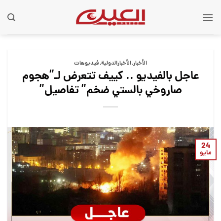
Ski
t
conten
الأخبار
,
الأخبارالدولية
,
فيديوهات
عاجل بالفيديو .. كييف تتعرض لـ”هجوم
صاروخي بالستي ضخم” تفاصيل”
24
مايو