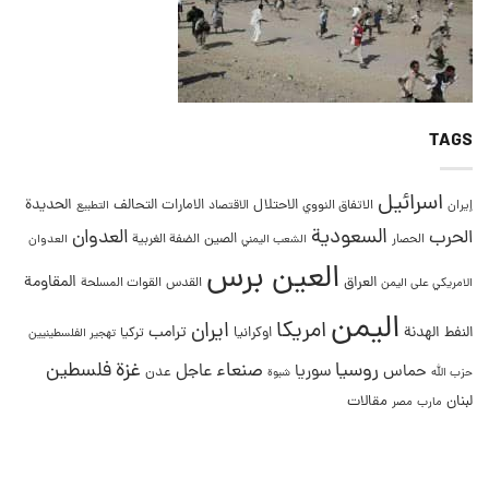
TAGS
اسرائيل
التحالف
الحديدة
الاحتلال
الامارات
إيران
الاتفاق النووي
الاقتصاد
التطبيع
السعودية
العدوان
الحرب
الصين
الحصار
الضفة الغربية
العدوان
الشعب اليمني
العين برس
المقاومة
العراق
القدس
الامريكي على اليمن
القوات المسلحة
اليمن
امريكا
ايران
ترامب
النفط
الهدنة
اوكرانيا
تركيا
تهجير الفلسطينيين
غزة
روسيا
صنعاء
فلسطين
عاجل
حماس
سوريا
عدن
حزب الله
شبوة
لبنان
مقالات
مصر
مارب