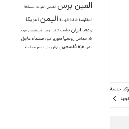
العين برس
القدس
القوات المسلحة
اليمن
امريكا
المقاومة
النفط
الهدنة
ايران
ترامب
اوكرانيا
تركيا
تهجير الفلسطينيين
حزب
روسيا
صنعاء
عاجل
حماس
سوريا
الله
شبوة
غزة
فلسطين
لبنان
مقالات
عدن
مصر
مارب
تؤكد حتمية
اجهة