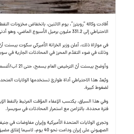
الاحتياطي إلى 331.2 مليون برميل الأسبوع الماضي، وهو أدنى مستوى له منذ عام 1983.
وذلك في ضوء التقدّم المحرز في المحادثات الجارية في سوي
وأوضح بيسنت أنّ الترخيص العام يسمح، حتى 21 آب/أغسطس 2026، بالعمليات المرتبطة بإنتاج النفط الإيراني وبيعه ونقله وتفريغه.
ويُعدّ هذا الاحتياطي أداة طوارئ تستخدمها الولايات المتحد
لضغوط كبيرة.
وفي هذا السياق، يكتسب الإعفاء المؤقت المرتبط بالنفط الإي
فترة محددة، بالتزامن مع استمرار المحادثات في سويسرا.
وتجري الولايات المتحدة الأميركية وإيران مفاوضات في جنيف
الصهيوني على إيران ودامت نحو 40 يوم، لاسيما إغلاق مضيق هرمز.