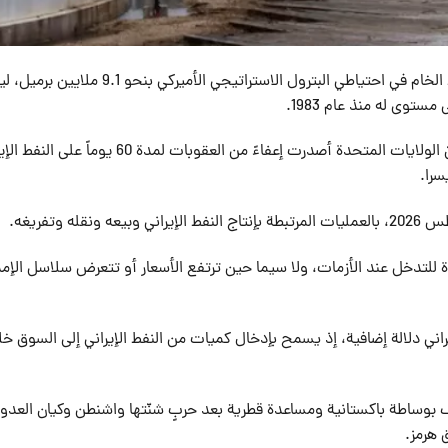
أفادت وكالة “رويترز”، يوم الاثنين، بانخفاض مخزونات النفط الخام في احتياطي البترول الاستراتيجي الأميركي بنح
في موازاة ذلك، أعلن وزير الخزانة الأميركي سكوت بيسنت أنّ الولايات المتحدة أصدرت إعفاءً من العقوبات لمدة 0
سرا.
ة للتدخل عند الأزمات، ولا سيما حين ترتفع الأسعار أو تتعرض سلاسل الإمد
راني دلالة إضافية، إذ يسمح بإدخال كميات من النفط الإيراني إلى السوق خل
 بوساطة باكستانية ومساعدة قطرية بعد حربٍ شنّتها واشنطن وكيان العدو