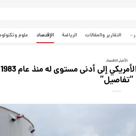
ر
التقارير والمقالات
الریاضة
الإقتصاد
علوم وتكنولوج
الأخبار
,
الاقتصاد
“رويترز”: تراجع مخزون النفط الأمريكي إلى أدنى مستوى له منذ عام 1983
“تفاصيل”