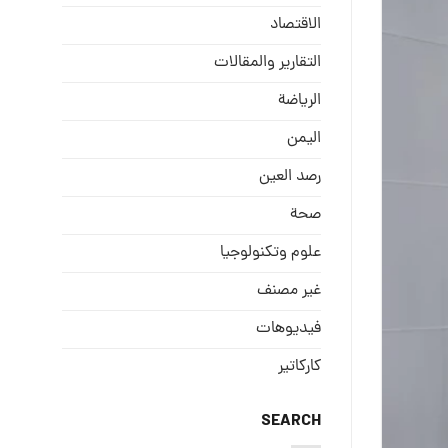
الاقتصاد
التقارير والمقالات
الریاضة
الیمن
رصد العین
صحة
علوم وتكنولوجيا
غير مصنف
فيديوهات
كاركاتير
SEARCH