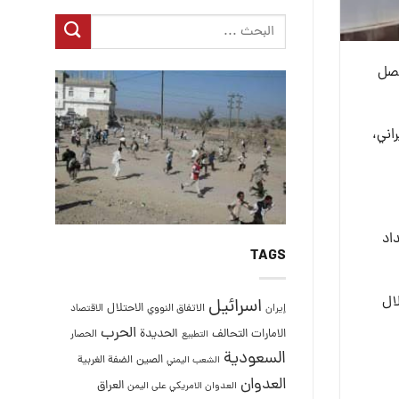
و 9.1 ملايين برميل، ليصل
6 يوماً على النفط الإيراني،
اد
TAGS
ال
اسرائيل
الاحتلال
إيران
الاتفاق النووي
الاقتصاد
الحرب
التحالف
الحديدة
الامارات
الحصار
التطبيع
السعودية
الصين
الضفة الغربية
الشعب اليمني
العدوان
العراق
العدوان الامريكي على اليمن