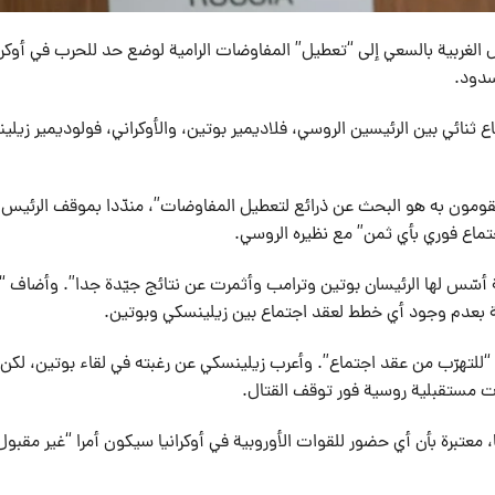
ل الغربية بالسعي إلى “تعطيل” المفاوضات الرامية لوضع حد للحرب في أوكران
سدود.
ع ثنائي بين الرئيسين الروسي، فلاديمير بوتين، والأوكراني، فولوديمير زيلي
ما يقومون به هو البحث عن ذرائع لتعطيل المفاوضات”، مندّدا بموقف الرئيس
تماع فوري بأي ثمن” مع نظيره الروسي.
ة أسّس لها الرئيسان بوتين وترامب وأثمرت عن نتائج جيّدة جدا”. وأضاف “
عة بعدم وجود أي خطط لعقد اجتماع بين زيلينسكي وبوتين.
“للتهرّب من عقد اجتماع”. وأعرب زيلينسكي عن رغبته في لقاء بوتين، لك
ات مستقبلية روسية فور توقف القتال.
عتبرة بأن أي حضور للقوات الأوروبية في أوكرانيا سيكون أمرا “غير مقبول