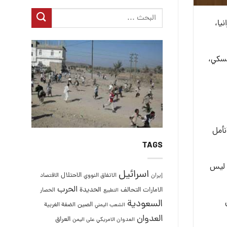
يا،
نسكي،
نأمل
TAGS
ن ليس
اسرائيل
الاحتلال
إيران
الاتفاق النووي
الاقتصاد
الحرب
التحالف
الحديدة
الامارات
الحصار
التطبيع
السعودية
الصين
الضفة الغربية
الشعب اليمني
العدوان
العراق
العدوان الامريكي على اليمن