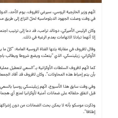
اتّهم وزير الخارجية الروسي، سيرغي لافروف، يوم الأحد، الدو
في وقت وصلت الجهود الدبلوماسية لحلّ النزاع إلى طريق م
وكان الرئيس الأميركي، دونالد ترامب، قد دعا إلى ترتيب اجتما
إلا أنهما تبادلا الاتهامات بعدم الرغبة في ذلك.
وقال لافروف في مقابلة بثتها القناة الروسية العامة: “كلّ 
الأوكراني، زيلينسكي، الذي “يتعنّت ويضع شروطا ويطالب باج
كما اتّهم لافروف السلطات الأوكرانية بـ”السعي لتعطيل عملي
بأن يتم إحباط هذه المحاولات”. وكان لافروف قد أفاد الجم
وفي وقت سابق هذا الأسبوع، اتّهم زيلينسكي روسيا بالسعي 
قبل اتفاق حلفائه على ضمانات أمنية لأوكرانيا لمنع أي هجم
وذكرت موسكو بأنه لا يمكن بحث الضمانات من دون إشراكها، م
إطلاقا”.