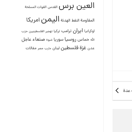
العين برس
القدس
القوات المسلحة
اليمن
امريكا
المقاومة
النفط
الهدنة
ايران
ترامب
اوكرانيا
تركيا
تهجير الفلسطينيين
حزب
روسيا
صنعاء
عاجل
حماس
سوريا
الله
شبوة
غزة
فلسطين
لبنان
مقالات
عدن
مصر
مارب