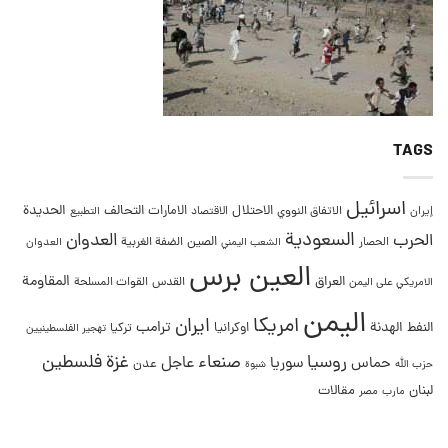
TAGS
اسرائيل
التحالف
الحديدة
الاحتلال
الامارات
إيران
الاتفاق النووي
الاقتصاد
التطبيع
السعودية
العدوان
الحرب
الصين
الحصار
الضفة الغربية
العدوان
الشعب اليمني
العين برس
المقاومة
العراق
القدس
الامريكي على اليمن
القوات المسلحة
اليمن
امريكا
ايران
ترامب
النفط
الهدنة
اوكرانيا
تركيا
تهجير الفلسطينيين
غزة
روسيا
صنعاء
فلسطين
عاجل
حماس
سوريا
عدن
حزب الله
شبوة
لبنان
مقالات
مصر
مارب