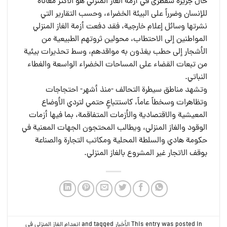
حال جزيرة سقطرى في أزمة الغاز المنزلي هو الأكثر معاناة
للإنسان وضرراً على البيئة الخضراء، وحسب التقارير التي
نشرتها وسائل إعلام خارجية، فقد دفعت أزمة الغاز المنزلي
المواطنين إلى الاحتطاب، محولين ثروتهم الطبيعية من
الأشجار إلى حطب يغذون به مواقدهم، وسط تحذيرات بيئية
من تبعات القضاء على المساحات الخضراء الواسعة والغطاء
النباتي.
وتشهد مناطق سيطرة التحالف -منذ أشهر- احتجاجات
وتظاهرات وسخطاً عاماً، كاستتباعٍ حتمي لتردي الأوضاع
المعيشية والاقتصادية والأزمات المتفاقمة، بما فيها أزمات
الوقود والغاز المنزلي، ويطالب المحتجون الجهات المعنية في
حكومة هادي والسلطة المحلية ومكاتب التجارة والصناعة
بوقف الاتجار غير المشروع بالغاز المنزلي.
This entry was posted in
الأخبار
and tagged
انعدام الغاز المنزلي في