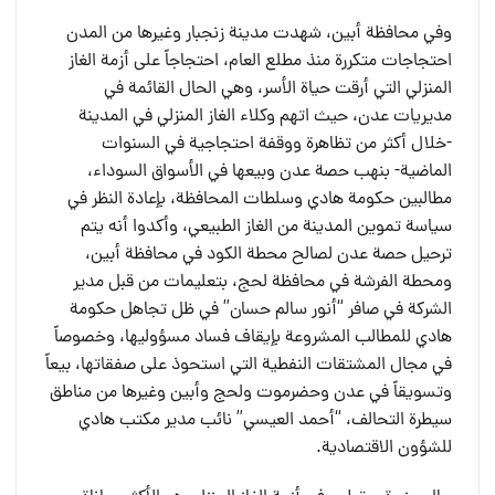
وفي محافظة أبين، شهدت مدينة زنجبار وغيرها من المدن
احتجاجات متكررة منذ مطلع العام، احتجاجاً على أزمة الغاز
المنزلي التي أرقت حياة الأسر، وهي الحال القائمة في
مديريات عدن، حيث اتهم وكلاء الغاز المنزلي في المدينة
-خلال أكثر من تظاهرة ووقفة احتجاجية في السنوات
الماضية- بنهب حصة عدن وبيعها في الأسواق السوداء،
مطالبين حكومة هادي وسلطات المحافظة، بإعادة النظر في
سياسة تموين المدينة من الغاز الطبيعي، وأكدوا أنه يتم
ترحيل حصة عدن لصالح محطة الكود في محافظة أبين،
ومحطة الفرشة في محافظة لحج، بتعليمات من قبل مدير
الشركة في صافر “أنور سالم حسان” في ظل تجاهل حكومة
هادي للمطالب المشروعة بإيقاف فساد مسؤوليها، وخصوصاً
في مجال المشتقات النفطية التي استحوذ على صفقاتها، بيعاً
وتسويقاً في عدن وحضرموت ولحج وأبين وغيرها من مناطق
سيطرة التحالف، “أحمد العيسي” نائب مدير مكتب هادي
للشؤون الاقتصادية.