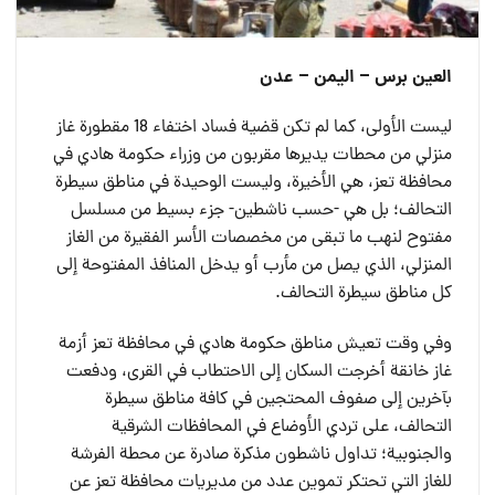
العين برس – اليمن – عدن
ليست الأولى، كما لم تكن قضية فساد اختفاء 18 مقطورة غاز
منزلي من محطات يديرها مقربون من وزراء حكومة هادي في
محافظة تعز، هي الأخيرة، وليست الوحيدة في مناطق سيطرة
التحالف؛ بل هي -حسب ناشطين- جزء بسيط من مسلسل
مفتوح لنهب ما تبقى من مخصصات الأسر الفقيرة من الغاز
المنزلي، الذي يصل من مأرب أو يدخل المنافذ المفتوحة إلى
كل مناطق سيطرة التحالف.
وفي وقت تعيش مناطق حكومة هادي في محافظة تعز أزمة
غاز خانقة أخرجت السكان إلى الاحتطاب في القرى، ودفعت
بآخرين إلى صفوف المحتجين في كافة مناطق سيطرة
التحالف، على تردي الأوضاع في المحافظات الشرقية
والجنوبية؛ تداول ناشطون مذكرة صادرة عن محطة الفرشة
للغاز التي تحتكر تموين عدد من مديريات محافظة تعز عن