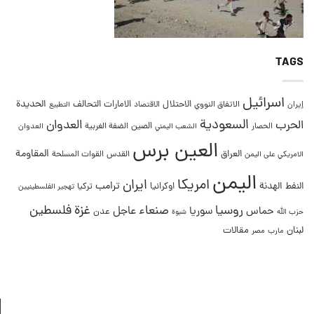
TAGS
اسرائيل
التحالف
الحديدة
الاحتلال
الامارات
إيران
الاتفاق النووي
الاقتصاد
التطبيع
السعودية
العدوان
الحرب
الصين
الحصار
الضفة الغربية
العدوان
الشعب اليمني
العين برس
المقاومة
العراق
القدس
الامريكي على اليمن
القوات المسلحة
اليمن
امريكا
ايران
ترامب
النفط
الهدنة
اوكرانيا
تركيا
تهجير الفلسطينيين
غزة
روسيا
صنعاء
فلسطين
عاجل
حماس
سوريا
عدن
حزب الله
شبوة
لبنان
مقالات
مصر
مارب