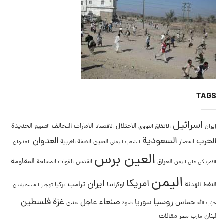
TAGS
اسرائيل
التحالف
الحديدة
الاحتلال
الامارات
إيران
الاتفاق النووي
الاقتصاد
التطبيع
السعودية
العدوان
الحرب
الصين
الحصار
الضفة الغربية
العدوان
الشعب اليمني
العين برس
المقاومة
العراق
القدس
الامريكي على اليمن
القوات المسلحة
اليمن
امريكا
ايران
ترامب
النفط
الهدنة
اوكرانيا
تركيا
تهجير الفلسطينيين
غزة
روسيا
صنعاء
فلسطين
عاجل
حماس
سوريا
عدن
حزب الله
شبوة
لبنان
مقالات
مصر
مارب