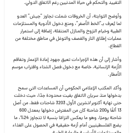
التقييد والتحكم في حياة المدنيين رغم الاتفاق الدولي.
وأوضح الثوابتة، أن الخروقات شملت تجاوز “جيش” العدو
لما يُعرف بـ”الخط الأصفر”، ومنع دخول الأدوية والمستلزمات
الطبية وخيام النزوح والمنازل المتنقلة، إضافة إلى استمرار
عمليات إطلاق النار والقصف والتوغل في مناطق مختلفة من
القطاع.
وأشار إلى أن هذه الإجراءات تعيق جهود إعادة الإعمار وتفاقم
الأزمة الإنسانية، خاصة مع دخول فصل الشتاء واقتراب موسم
الأمطار.
وأكد المكتب الإعلامي الحكومي أن المساعدات التي سمح
بدخولها منذ سريان الاتفاق بقيت محدودة جدًا، حيث دخلت
حتى نهاية أكتوبر/تشرين الأول 3203 شاحنات فقط، من أصل
13 ألفًا و200 شاحنة كان من المفترض دخولها بمعدل 600
شاحنة يوميًا، وهو ما يعكس التزامًا بنسبة لا تتجاوز 24%، ما
يضع الفلسطينيين أمام أزمة حقيقية في الحصول على الغذاء
والمستلزمات الأساسية والرعاية الطبية.