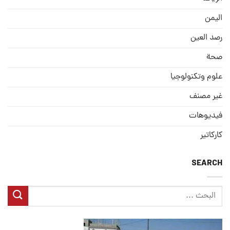
الیمن
رصد العین
صحة
علوم وتكنولوجيا
غير مصنف
فيديوهات
كاركاتير
SEARCH