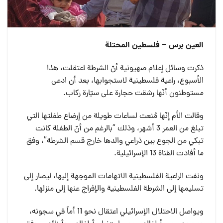
العين برس – فلسطين المحتلة
ذكرت وسائل إعلام صهيونية أنّ الشرطة اعتقلت، هذا
الأسبوع، راعية فلسطينية لاستجوابها، بعد أن ادعى
مستوطنون أنّها رشقت حجارة على سيّارة ركاب.
وقالت الأم إنّها مُنعت لساعات طويلة من إرضاع طفلتها التي
تبلغ من العمر 3 أشهر، وذلك “بالرغم من أنّ الطفلة كانت
تبكي من الجوع بين ذراعي والدها خارج قسم الشرطة”، وفق
ما أفادت القناة 13 الإسرائيلية.
ونفت الراعية الفلسطينية الاتهامات الموجهة إليها، ليصار إلى
تسليمها إلى الشرطة الفلسطينية والإفراج عنها إلى منزلها.
ويواصل الاحتلال الإسرائيلي اعتقال نحو 11 أماً في سجونه،