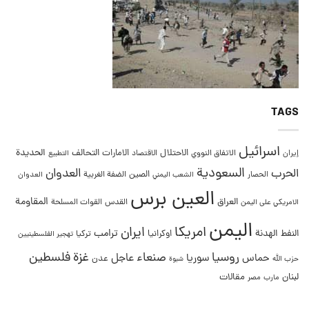
TAGS
اسرائيل
التحالف
الحديدة
الاحتلال
الامارات
إيران
الاتفاق النووي
الاقتصاد
التطبيع
السعودية
العدوان
الحرب
الصين
الحصار
الضفة الغربية
العدوان
الشعب اليمني
العين برس
المقاومة
العراق
القدس
الامريكي على اليمن
القوات المسلحة
اليمن
امريكا
ايران
ترامب
النفط
الهدنة
اوكرانيا
تركيا
تهجير الفلسطينيين
غزة
روسيا
صنعاء
فلسطين
عاجل
حماس
سوريا
عدن
حزب الله
شبوة
لبنان
مقالات
مصر
مارب