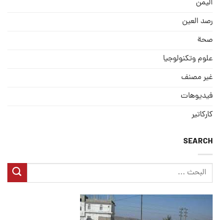
الیمن
رصد العین
صحة
علوم وتكنولوجيا
غير مصنف
فيديوهات
كاركاتير
SEARCH