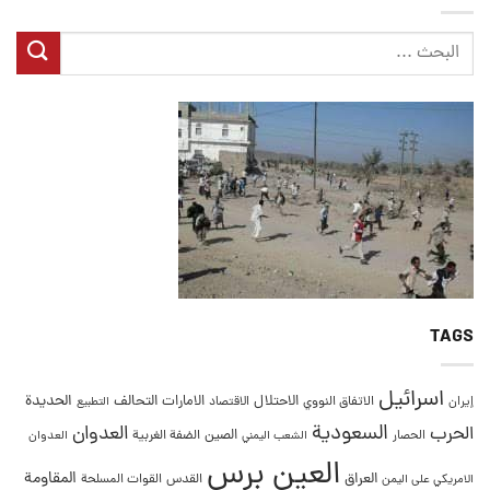
TAGS
اسرائيل
التحالف
الحديدة
الاحتلال
الامارات
إيران
الاتفاق النووي
الاقتصاد
التطبيع
السعودية
العدوان
الحرب
الصين
الحصار
الضفة الغربية
العدوان
الشعب اليمني
العين برس
المقاومة
العراق
القدس
الامريكي على اليمن
القوات المسلحة