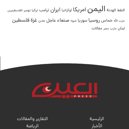
اليمن
امريكا
ايران
ترامب
النفط
الهدنة
اوكرانيا
تركيا
تهجير الفلسطينيين
غزة
روسيا
صنعاء
فلسطين
عاجل
حماس
سوريا
عدن
حزب الله
شبوة
لبنان
مقالات
مصر
مارب
الرئيسية
التقارير والمقالات
الأخبار
الریاضة