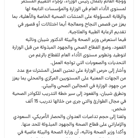
ووجه القائم بأعمال رئيس الوزراء، بإجراء التقييم المستمر
لمستوى الأداء العام في الوزارة والمؤسسات التابعة لها
والرقابة المسؤولة على المنشآت الصحية الخاصة والأهلية، بما
يعزز من قصص النجاح ومعالجة أيما اختلالات أو قصور في
تقديم الرعاية الطبية والعلاجية.
فيما استعرض وزير الصحة والبيئة الدكتور شيبان ونائبه
القعود، وضع القطاع الصحي والجهود المبذولة من قبل الوزارة
لتوطيد وتطوير مستوى الأداء العام للقطاع بالرغم من
التحديات والصعوبات التي تواجه العمل.
وأشار إلى حرص الوزارة على تمتين العمل المشترك مع عدد
من الجهات المعنية على المستويين المركزي والمحلي بما يعزز
من جهود الوزارة في المجالين الصحي والبيئي.
وتطرق شيبان، والقعود إلى سير خطة التدريب للكوادر الصحية
في مجال الطوارئ والتي جرى من خلالها تدريب 15 ألف
شخص.
ولفتا إلى حجم تداعيات العدوان والحصار الأمريكي، السعودي
والإماراتي على قطاع الصحة والجهود المبذولة للحد منها.
وأكدا وزير الصحة ونائبه، أن وزارة الصحة والبيئة ماضية في