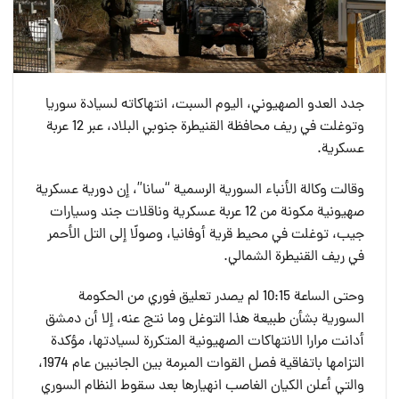
جدد العدو الصهيوني، اليوم السبت، انتهاكاته لسيادة سوريا
وتوغلت في ريف محافظة القنيطرة جنوبي البلاد، عبر 12 عربة
عسكرية.
وقالت وكالة الأنباء السورية الرسمية “سانا”، إن دورية عسكرية
صهيونية مكونة من 12 عربة عسكرية وناقلات جند وسيارات
جيب، توغلت في محيط قرية أوفانيا، وصولًا إلى التل الأحمر
في ريف القنيطرة الشمالي.
وحتى الساعة 10:15 لم يصدر تعليق فوري من الحكومة
السورية بشأن طبيعة هذا التوغل وما نتج عنه، إلا أن دمشق
أدانت مرارا الانتهاكات الصهيونية المتكررة لسيادتها، مؤكدة
التزامها باتفاقية فصل القوات المبرمة بين الجانبين عام 1974،
والتي أعلن الكيان الغاصب انهيارها بعد سقوط النظام السوري