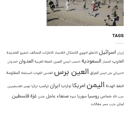
TAGS
اسرائيل
التحالف
الحديدة
الاحتلال
الامارات
إيران
الاتفاق النووي
الاقتصاد
التطبيع
السعودية
العدوان
الحرب
الصين
الحصار
الضفة الغربية
العدوان
الشعب اليمني
العين برس
المقاومة
العراق
القدس
الامريكي على اليمن
القوات المسلحة
اليمن
امريكا
ايران
ترامب
النفط
الهدنة
اوكرانيا
تركيا
تهجير الفلسطينيين
غزة
روسيا
صنعاء
فلسطين
عاجل
حماس
سوريا
عدن
حزب الله
شبوة
لبنان
مقالات
مصر
مارب