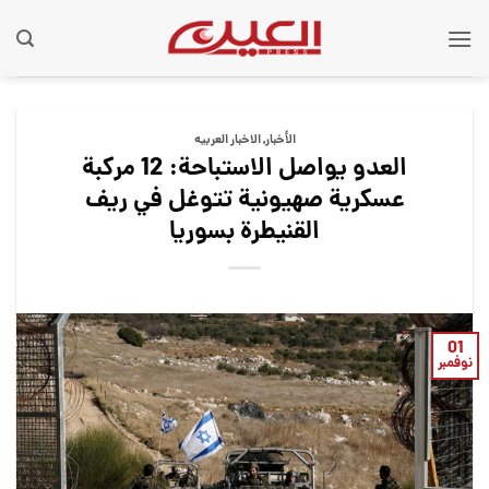
Ski
t
conten
الأخبار
,
الاخبار العربيه
العدو يواصل الاستباحة: 12 مركبة
عسكرية صهيونية تتوغل في ريف
القنيطرة بسوريا
01
نوفمبر