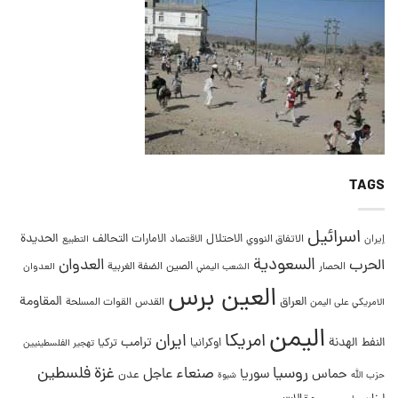
TAGS
اسرائيل
التحالف
الحديدة
الاحتلال
الامارات
إيران
الاتفاق النووي
الاقتصاد
التطبيع
السعودية
العدوان
الحرب
الصين
الحصار
الضفة الغربية
العدوان
الشعب اليمني
العين برس
المقاومة
العراق
القدس
الامريكي على اليمن
القوات المسلحة
اليمن
امريكا
ايران
ترامب
النفط
الهدنة
اوكرانيا
تركيا
تهجير الفلسطينيين
غزة
روسيا
صنعاء
فلسطين
عاجل
حماس
سوريا
عدن
حزب الله
شبوة