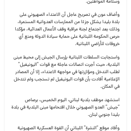
وسلامة المواطنين.
وأضاف عون في تصريح عاجل أن الاعتداء الصهيوني على
بلدة بليدا يشكل جزءًا من الممارسات العدوانية المستمرة،
وذلك بعد اجتماع لجنة مراقبة وقف الأعمال العدائية، مؤكدا
حرص الحكومة اللبنانية على حماية سيادة الدولة ومنع أي
خروقات للأراضي اللبنانية.
واستجابت السلطات اللبنانية بإرسال الجيش إلى محيط مبنى
البلدية، حيث أجرت اتصالات عاجلة مع قوات “اليونيفيل”
لطلب التدخل ومؤازرتها في مواجهة الاعتداء، إلا أن المصادر
الإعلامية أفادت بأن قوات اليونيفيل لم تستجب ولم تتدخل
في المكان.
استشهد موظف بلدية لبناني، اليوم الخميس، برصاص
“جيش” العدو الصهيوني خلال اقتحامها مبنى البلدية في بلدة
بليدا جنوبي لبنان.
وأفاد موقع “النشرة” اللبناني أن القوة العسكرية الصهيونية