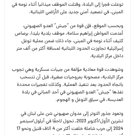
توغلت فجرا إلى البلدة، وقتلت الموظف ميدانيا أثناء نومه في
المبنى، في تصعيد أمني جديد على الأراضي اللبنانية.
وبحسب الموقع، فإن قوة من “جيش” العدو الصهيوني،
أعدمت المواطن إبراهيم سلامة، موظف بلدية بليدا، برصاص
كثيف أثناء نومه في المبنى، جاء ذلك ضمن عملية توغل
إسرائيلية تجاوزت الحدود اللبنانية لمسافة أكثر من ألف متر
داخل مركز البلدية.
وشوهدت قوة معادية مؤلفة من جيبات عسكرية وهي تجوب
مركز البلدية، مصحوبة بمروحيات صغيرة، قبل أن تنسحب
باتجاه الحدود بعد تنفيذ العملية. وكذلك تفجيرات محددة
نفذها “جيش” العدو الصهيوني في أحد المباني في بلدة
العديسة، في سياق التوغل و الهجوم.
وتعود جذور التوتر إلى عدوان صهيوني شن على لبنان في
تشرين الأول/أكتوبر 2023، تحول لاحقًا في أيلول/سبتمبر
2024 إلى حرب شاملة خلفت أكثر من 4 آلاف قتيل ونحو 17