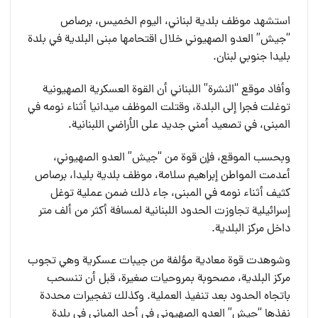
استشهد موظف بلدية لبناني، اليوم الخميس، برصاص
“جيش” العدو الصهيوني خلال اقتحامها مبنى البلدية في بلدة
بليدا جنوبي لبنان.
وأفاد موقع “النشرة” اللبناني أن القوة العسكرية الصهيونية
توغلت فجرا إلى البلدة، وقتلت الموظف ميدانيا أثناء نومه في
المبنى، في تصعيد أمني جديد على الأراضي اللبنانية.
وبحسب الموقع، فإن قوة من “جيش” العدو الصهيوني،
أعدمت المواطن إبراهيم سلامة، موظف بلدية بليدا، برصاص
كثيف أثناء نومه في المبنى، جاء ذلك ضمن عملية توغل
إسرائيلية تجاوزت الحدود اللبنانية لمسافة أكثر من ألف متر
داخل مركز البلدية.
وشوهدت قوة معادية مؤلفة من جيبات عسكرية وهي تجوب
مركز البلدية، مصحوبة بمروحيات صغيرة، قبل أن تنسحب
باتجاه الحدود بعد تنفيذ العملية. وكذلك تفجيرات محددة
نفذها “جيش” العدو الصهيوني في أحد المباني في بلدة