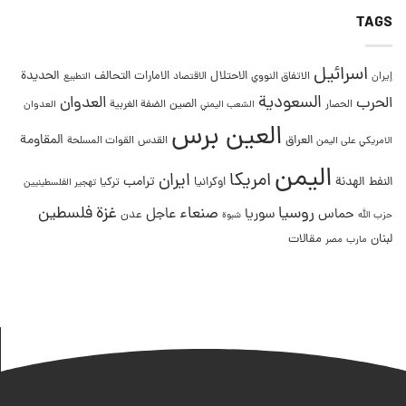
TAGS
اسرائيل
التحالف
الحديدة
الاحتلال
الامارات
إيران
الاتفاق النووي
الاقتصاد
التطبيع
السعودية
العدوان
الحرب
الصين
الحصار
الضفة الغربية
العدوان
الشعب اليمني
العين برس
المقاومة
العراق
القدس
الامريكي على اليمن
القوات المسلحة
اليمن
امريكا
ايران
ترامب
النفط
الهدنة
اوكرانيا
تركيا
تهجير الفلسطينيين
غزة
روسيا
صنعاء
فلسطين
عاجل
حماس
سوريا
عدن
حزب الله
شبوة
لبنان
مقالات
مصر
مارب