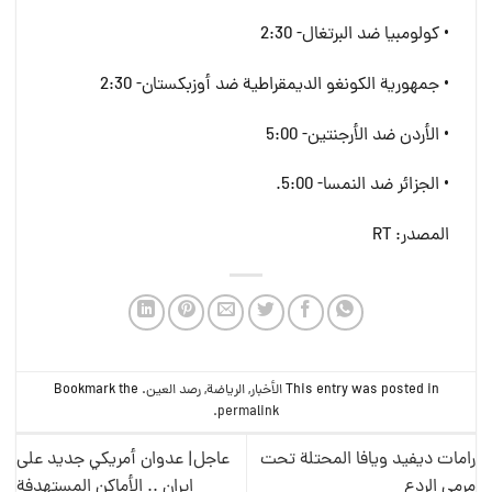
• كولومبيا ضد البرتغال- 2:30
• جمهورية الكونغو الديمقراطية ضد أوزبكستان- 2:30
• الأردن ضد الأرجنتين- 5:00
• الجزائر ضد النمسا- 5:00.
المصدر: RT
This entry was posted in
الأخبار
,
الریاضة
,
رصد العین
. Bookmark the
.
permalink
رامات ديفيد ويافا المحتلة تحت
عاجل| عدوان أمريكي جديد على
مرمى الردع
إيران .. الأماكن المستهدفة