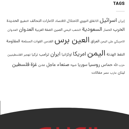
TAGS
اسرائيل
التحالف
الحديدة
الاحتلال
الامارات
إيران
الاتفاق النووي
الاقتصاد
التطبيع
السعودية
العدوان
الحرب
الصين
الحصار
الضفة الغربية
العدوان
الشعب اليمني
العين برس
المقاومة
العراق
القدس
الامريكي على اليمن
القوات المسلحة
اليمن
امريكا
ايران
ترامب
النفط
الهدنة
اوكرانيا
تركيا
تهجير الفلسطينيين
غزة
روسيا
صنعاء
فلسطين
عاجل
حماس
سوريا
عدن
حزب الله
شبوة
لبنان
مقالات
مصر
مارب