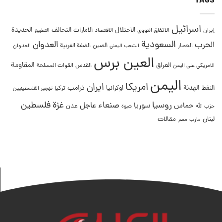
TAGS
اسرائيل
التحالف
الحديدة
الاحتلال
الامارات
إيران
الاتفاق النووي
الاقتصاد
التطبيع
السعودية
العدوان
الحرب
الصين
الحصار
الضفة الغربية
العدوان
الشعب اليمني
العين برس
المقاومة
العراق
القدس
الامريكي على اليمن
القوات المسلحة
اليمن
امريكا
ايران
ترامب
النفط
الهدنة
اوكرانيا
تركيا
تهجير الفلسطينيين
غزة
روسيا
صنعاء
فلسطين
عاجل
حماس
سوريا
عدن
حزب الله
شبوة
لبنان
مقالات
مصر
مارب