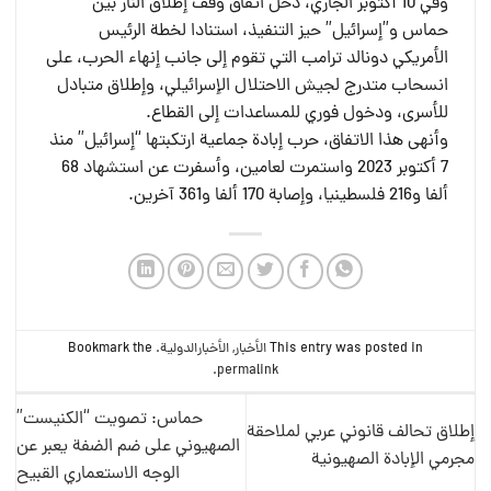
وفي 10 أكتوبر الجاري، دخل اتفاق وقف إطلاق النار بين
حماس و”إسرائيل” حيز التنفيذ، استنادا لخطة الرئيس
الأمريكي دونالد ترامب التي تقوم إلى جانب إنهاء الحرب، على
انسحاب متدرج لجيش الاحتلال الإسرائيلي، وإطلاق متبادل
للأسرى، ودخول فوري للمساعدات إلى القطاع.
وأنهى هذا الاتفاق، حرب إبادة جماعية ارتكبتها “إسرائيل” منذ
7 أكتوبر 2023 واستمرت لعامين، وأسفرت عن استشهاد 68
ألفا و216 فلسطينيا، وإصابة 170 ألفا و361 آخرين.
This entry was posted in
الأخبار
,
الأخبارالدولية
. Bookmark the
.
permalink
حماس: تصويت “الكنيست”
إطلاق تحالف قانوني عربي لملاحقة
الصهيوني على ضم الضفة يعبر عن
مجرمي الإبادة الصهيونية
الوجه الاستعماري القبيح