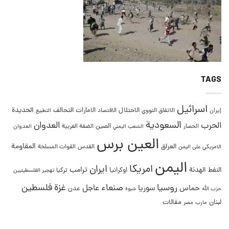
TAGS
اسرائيل
التحالف
الحديدة
الاحتلال
الامارات
إيران
الاتفاق النووي
الاقتصاد
التطبيع
السعودية
العدوان
الحرب
الصين
الحصار
الضفة الغربية
العدوان
الشعب اليمني
العين برس
المقاومة
العراق
القدس
الامريكي على اليمن
القوات المسلحة
اليمن
امريكا
ايران
ترامب
النفط
الهدنة
اوكرانيا
تركيا
تهجير الفلسطينيين
غزة
روسيا
صنعاء
فلسطين
عاجل
حماس
سوريا
عدن
حزب الله
شبوة
لبنان
مقالات
مصر
مارب