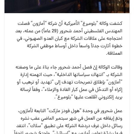
كشفت وكالة “بلومبرغ” الأميركية أنّ شركة “أمازون” فصلت
المهندس الفلسطيني أحمد شحرور (29 عاماً) من عمله، بعد
احتجاجه على علاقات الشركة مع كيان العدو الصهيوني، في
خطوة أثارت جدلاً واسعاً داخل أوساط موظفي الشركة
العملاقة.
وقالت الوكالة إنّ فصل أحمد شحرور جاء بناءً على ما وصفته
الشركة بـ “انتهاك سياساتها الداخلية”، حيث اتهمته إدارة
“أمازون” بإطلاق تصريحات تهدف إلى “تهديد أو ترهيب أو
إكراه أو التدخّل في عمل كبار القادة والزملاء”، وفقاً لرسالة
بريد إلكتروني اطّلعت عليها “بلومبرغ”.
عمل شحرور في وحدة “هول فودز ماركت” التابعة لأمازون،
وتمّ إيقافه عن العمل في شهر سبتمبر الماضي عقب نشره
رسائل داخل غرف دردشة الشركة على تطبيق “سلاك”، انتقد
فيها بشدّة تعاون أمازون مع “إسرائيل”. واحتجّ شحرور لاحقاً