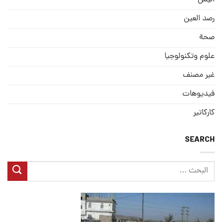
رصد العین
صحة
علوم وتكنولوجيا
غير مصنف
فيديوهات
كاركاتير
SEARCH