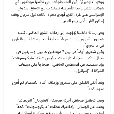
ووفق “بلومبرغ”، فإنّ الاحتجاجات التي نظّمها موظفون في
شركات التكنولوجيا الأميركية تصاعدت مع اتساع العدوان
الإسرائيلي على غزة، الذي أودى بحياة الآلاف قبل سريان وقف
إطلاق النار الأخير يوم الاثنين.
وفي رسالة داخلية وُجّهت إلى زملائه الشهر الماضي، كتب
شحرور: “أمازون ليست مراقباً محايداً. نحن مشاركون فاعلون
في ما يجري”.
وكان شحرور أيضاً من بين 7 موظفين حاليين وسابقين في
مجال التكنولوجيا، احتلّوا مكتب رئيس شركة “مايكروسوفت”،
براد سميث، في أغسطس الماضي، احتجاجاً على مبيعات
الشركة لـ “إسرائيل”.
وقد أُلقي القبض على شحرور وزملائه أثناء الاعتصام ثم أُفرج
عنهم لاحقاً.
وبعد تحقيق صحافي أجرته صحيفة “الغارديان” البريطانية
وعدد من الوسائل الإعلامية، عطّلت “مايكروسوفت” لاحقاً
استخدام بعض برامجها من قِبل وحدة عسكرية إسرائيلية.