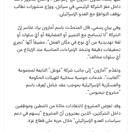
داخل مقرّ الشركة الرئيسي في سياتل، ووزّع منشورات تطالب
بوقف التواطؤ مع العدو الإسرائيلي.
وفي بيانٍ رسمي، قال المتحدّث باسم أمازون براد غلاسر إنّ
الشركة “لا تتسامح مع التمييز أو المضايقة أو أيّ سلوك أو
لغة تهديدية من أيّ نوع في مكان العمل”، مضيفاً أنّها “تجري
تحقيقات دقيقة وتتخذ الإجراءات المناسبة عند الإبلاغ عن
أيّ سلوك مخالف”.
وتقدّم “أمازون” إلى جانب شركة “غوغل” التابعة لمجموعة
“ألفابت”، خدمات حوسبة سحابية للهيئات الحكومة
والعسكرية الإسرائيلية بموجب عقد شامل يُعرف باسم
“مشروع نيمبوس”.
وقد تعرّض المشروع لانتقادات حادّة من ناشطين وموظفين
داخل الشركتين، الذين يعتبرون أنّ المشروع “يسهم في دعم
سياسات العدو الإسرائيلي” خلال حربه على قطاع غزة.