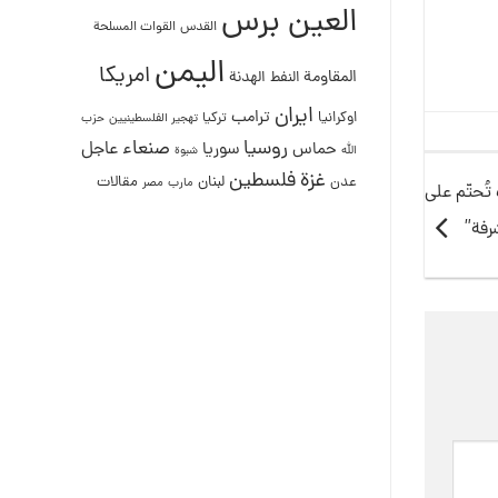
العين برس
القدس
القوات المسلحة
اليمن
امريكا
المقاومة
النفط
الهدنة
ايران
ترامب
اوكرانيا
تركيا
تهجير الفلسطينيين
حزب
روسيا
صنعاء
عاجل
حماس
سوريا
الله
شبوة
غزة
فلسطين
لبنان
مقالات
عدن
مصر
مارب
ُحتّم على
رفة”