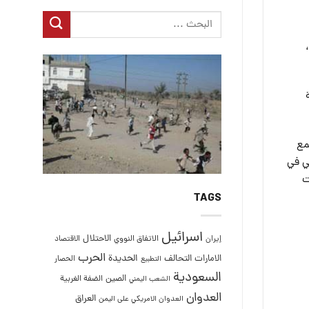
مع
ي في
ت
TAGS
اسرائيل
الاحتلال
إيران
الاتفاق النووي
الاقتصاد
الحرب
التحالف
الحديدة
الامارات
الحصار
التطبيع
السعودية
الصين
الضفة الغربية
الشعب اليمني
العدوان
العراق
العدوان الامريكي على اليمن