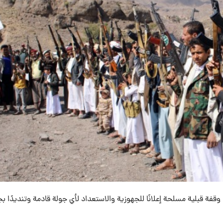
فة قبلية مسلحة إعلانًا للجهوزية والاستعداد لأي جولة قادمة وتنديدًا ب