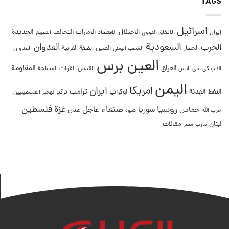
TAGS
اسرائيل
التحالف
الحديدة
الاحتلال
الامارات
إيران
الاتفاق النووي
الاقتصاد
التطبيع
السعودية
العدوان
الحرب
الصين
الحصار
الضفة الغربية
العدوان
الشعب اليمني
العين برس
المقاومة
العراق
القدس
الامريكي على اليمن
القوات المسلحة
اليمن
امريكا
ايران
ترامب
النفط
الهدنة
اوكرانيا
تركيا
تهجير الفلسطينيين
غزة
روسيا
صنعاء
فلسطين
عاجل
حماس
سوريا
عدن
حزب الله
شبوة
لبنان
مقالات
مصر
مارب