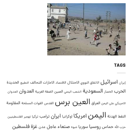
TAGS
اسرائيل
التحالف
الحديدة
الاحتلال
الامارات
إيران
الاتفاق النووي
الاقتصاد
التطبيع
السعودية
العدوان
الحرب
الصين
الحصار
الضفة الغربية
العدوان
الشعب اليمني
العين برس
المقاومة
العراق
القدس
الامريكي على اليمن
القوات المسلحة
اليمن
امريكا
ايران
ترامب
النفط
الهدنة
اوكرانيا
تركيا
تهجير الفلسطينيين
غزة
روسيا
صنعاء
فلسطين
عاجل
حماس
سوريا
عدن
حزب الله
شبوة