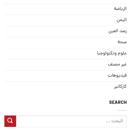
الریاضة
الیمن
رصد العین
صحة
علوم وتكنولوجيا
غير مصنف
فيديوهات
كاركاتير
SEARCH