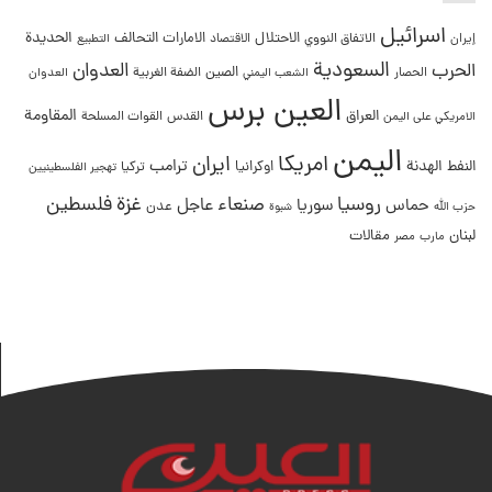
اسرائيل
التحالف
الحديدة
الاحتلال
الامارات
إيران
الاتفاق النووي
الاقتصاد
التطبيع
السعودية
العدوان
الحرب
الصين
الحصار
الضفة الغربية
العدوان
الشعب اليمني
العين برس
المقاومة
العراق
القدس
الامريكي على اليمن
القوات المسلحة
اليمن
امريكا
ايران
ترامب
النفط
الهدنة
اوكرانيا
تركيا
تهجير الفلسطينيين
غزة
روسيا
صنعاء
فلسطين
عاجل
حماس
سوريا
عدن
حزب الله
شبوة
لبنان
مقالات
مصر
مارب