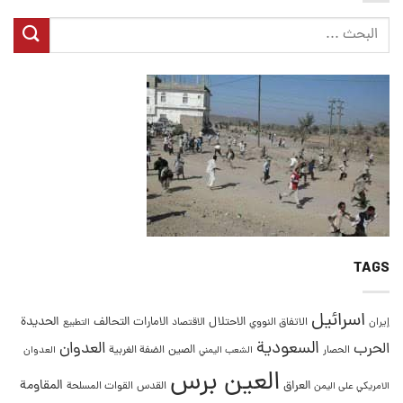
TAGS
اسرائيل
التحالف
الحديدة
الاحتلال
الامارات
إيران
الاتفاق النووي
الاقتصاد
التطبيع
السعودية
العدوان
الحرب
الصين
الحصار
الضفة الغربية
العدوان
الشعب اليمني
العين برس
المقاومة
العراق
القدس
الامريكي على اليمن
القوات المسلحة