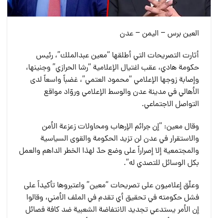
العين برس – اليمن – عدن
أثارت التصريحات التي أطلقها “معين عبدالملك”، رئيس
حكومة هادي، عقب اغتيال الإعلامية “رشا الحرازي” وجنينها،
وإصابة زوجها الإعلامي “محمود العتمي”، غضباً واسعاً لدى
الأهالي في مدينة عدن والوسط الإعلامي وروّاد مواقع
التواصل الاجتماعي.
وقال معين: “إن جرائم الإرهاب ومحاولات زعزعة الأمن
والاستقرار في عدن لن تزيد الحكومة والقوى السياسية
والمجتمعية إلا إصراراً على وضع حدّ لهذا الخطر الداهم والعمل
بكل الوسائل للتصدي له”.
وعلّق إعلاميون على تصريحات “معين” واعتبروها تأكيداً على
فشل حكومته في تحقيق أي تقدم في الملف الأمني، وقالوا
إن الأمر يستدعي تجديد الانتفاضة الشعبية ضد كافة فصائل