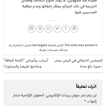
مقيَّدة ضد مجهولين، ما يؤكد ضلوع التحالف وفصائل
الشرعية في تلك الجرائم بتعمُّد إخفائها وعدم معاقبة
المتسببين فيها.
This entry was posted in
الأخبار العاجلة
and tagged
اغتيال الاعلامية رشا
عبدالله
,
تصريحات هزيلة
.
المجلس الانتقالي في اليمن يحذر
أسباب ,وأعراض “الكحة الجافة”
: صبرنا بلغ مداه
وعلاجها طبيعيا وكيمياويا !
اترك تعليقاً
لن يتم نشر عنوان بريدك الإلكتروني.
الحقول الإلزامية مشار
إليها بـ
*