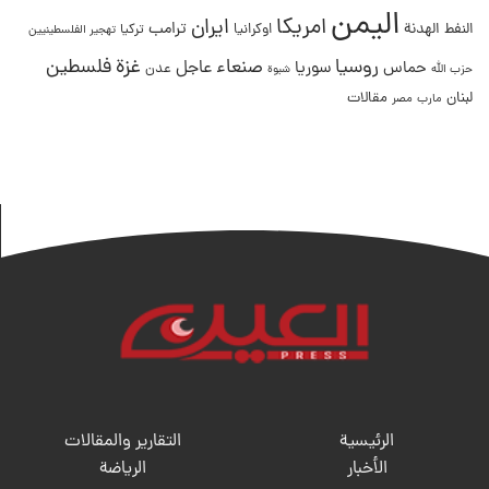
اليمن
امريكا
ايران
ترامب
النفط
الهدنة
اوكرانيا
تركيا
تهجير الفلسطينيين
غزة
روسيا
صنعاء
فلسطين
عاجل
حماس
سوريا
عدن
حزب الله
شبوة
لبنان
مقالات
مصر
مارب
الرئيسية
التقارير والمقالات
الأخبار
الریاضة