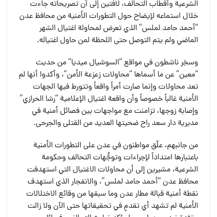
الشرعية وأقطاب التحالف، لافتين إلى أن تصريحاته جاءت
خلال استماعه لإيضاح حول التطورات الأمنية من محافظ عدن
“أحمد حامد لملس” الذي تعرض لمحاولة اغتيال الشهر
الماضي ولم يتم التوصل حتى اللحظة لمن حاول اغتياله.
وسخِر ناشطون في مواقع “السوشيال ميديا” من حديث
“معين” عن ما أسماها “محاولات زعزعة الأمن”، وأكدوا أنها لم
تعد محاولات وإنما صارت أمراً واقعاً وتتورط فيها الجهات
الأمنية غالباً خصوصاً وأن واقعة اغتيال الإعلامية “رشا الحرازي”
وإصابة زوجها، تزامنت مع مواجهات بين فصائل أمنية في
مديرية دار سعد راح ضحيتها العديد من القتلى والجرحى.
من جانبهم، علّق مواطنون في عدن على التطورات الأمنية
باعتبارها امتداداً لإجراءات وتوجُّهات التحالف وحكومة
الشرعية، مشيرين إلى أن محاولات الاغتيال التي استهدفت
محافظ عدن “أحمد حامد لملس”، والانفجار الذي استهدف
نقطة أمنية قبالة مطار عدن وما سبقها من وقائع الاختلالات
الأمنية لم تشهد أي تقدمٍ في تحقيقاتها حتى الآن ولا زالت