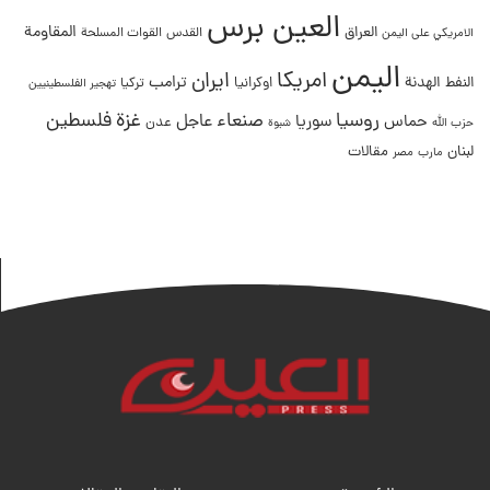
العين برس
المقاومة
العراق
القدس
الامريكي على اليمن
القوات المسلحة
اليمن
امريكا
ايران
ترامب
النفط
الهدنة
اوكرانيا
تركيا
تهجير الفلسطينيين
غزة
روسيا
صنعاء
فلسطين
عاجل
حماس
سوريا
عدن
حزب الله
شبوة
لبنان
مقالات
مصر
مارب