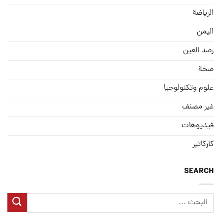
الریاضة
الیمن
رصد العین
صحة
علوم وتكنولوجيا
غير مصنف
فيديوهات
كاركاتير
SEARCH