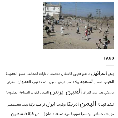
TAGS
اسرائيل
التحالف
الحديدة
الاحتلال
الامارات
إيران
الاتفاق النووي
الاقتصاد
التطبيع
السعودية
العدوان
الحرب
الصين
الحصار
الضفة الغربية
العدوان
الشعب اليمني
العين برس
المقاومة
العراق
القدس
الامريكي على اليمن
القوات المسلحة
اليمن
امريكا
ايران
ترامب
النفط
الهدنة
اوكرانيا
تركيا
تهجير الفلسطينيين
غزة
روسيا
صنعاء
فلسطين
عاجل
حماس
سوريا
عدن
حزب الله
شبوة