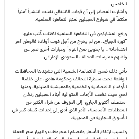
الخامس.
وأشارت المصادر إلى أن قوات الانتقالي نفذت انتشاراً أمنياً
مكثفاً في شوارع الحبيلين لمنع التظاهرة السلمية.
ورفع المشاركون في التظاهرة السلمية لافتات كُتب عليها
“ثورة الجياع.. من لم يخرج من أجل قوت أولاده فالوطن آخر
اهتماماته.. يا جنوبي صح النوم” وعبارات أخرى تعبر عن
رفضهم ممارسات التحالف السعودي الإماراتي.
يأتي ذلك ضمن الانتفاضة الشعبية التي تشهدها المحافظات
الواقعة تحت سيطرة التحالف وحكومة هادي، على خلفية
الأوضاع الاقتصادية والخدمية والمعيشية المتردية، ومنها
لحج حيث دفعت الأزمات المتوالية أبناء الحبيلين ردفان
-منتصف أكتوبر الجاري- إلى العزوف عن شراء الكثير من
المتطلبات الأساسية، الأمر الذي أدى إلى إحداث كساد كبير في
الأسواق التجارية في المديرية.
وتسبب ارتفاع الأسعار وانعدام المحروقات وانهيار سعر العملة