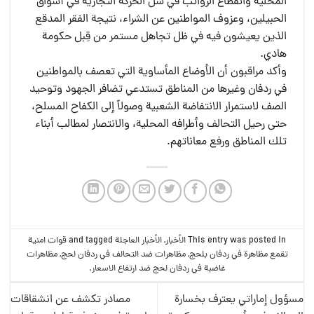
المحلية وانقطاع الرواتب في شل الحركة التجارية في أسواق
الحبيلين، وعزوف المواطنين عن الشراء، نتيجة الفقر المدقع
الذين يعيشون فيه في ظل تجاهل مستمر من قِبل حكومة
هادي.
وأكد مراقبون أن الأوضاع المأساوية التي تعصف بالمواطنين
في ردفان وغيرها من المناطق تستدعي تضافر الجهود وتوحيد
الصف لاستمرار الانتفاضة الشعبية وصولاً إلى الكفاح المسلح،
حتى رحيل التحالف وأطرافه المحلية، والانتصار لمطالب أبناء
تلك المناطق ورفع معاناتهم.
This entry was posted in
الأخبار
,
الأخبار العاجلة
and tagged
قوات امنية
تقمع مظاهرة في ردفان بلحج
,
مظاهرات ضد التحالف في ردفان لحج
,
مظاهرات
غاضبة في ردفان لحج ضد ارتفاع الاسعار
.
مسؤول إماراتي يعترف بخسارة
مصادر تكشف عن انشقاقات