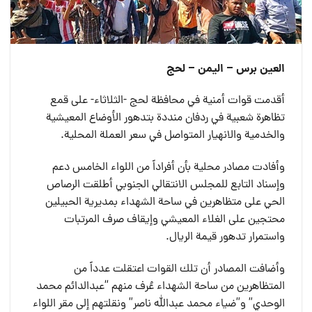
العين برس – اليمن – لحج
أقدمت قوات أمنية في محافظة لحج -الثلاثاء- على قمع
تظاهرة شعبية في ردفان منددة بتدهور الأوضاع المعيشية
والخدمية والانهيار المتواصل في سعر العملة المحلية.
وأفادت مصادر محلية بأن أفراداً من اللواء الخامس دعم
وإسناد التابع للمجلس الانتقالي الجنوبي أطلقت الرصاص
الحي على متظاهرين في ساحة الشهداء بمديرية الحبيلين
محتجين على الغلاء المعيشي وإيقاف صرف المرتبات
واستمرار تدهور قيمة الريال.
وأضافت المصادر أن تلك القوات اعتقلت عدداً من
المتظاهرين من ساحة الشهداء عُرف منهم “عبدالدائم محمد
الوحدي” و”ضياء محمد عبدالله ناصر” ونقلتهم إلى مقر اللواء