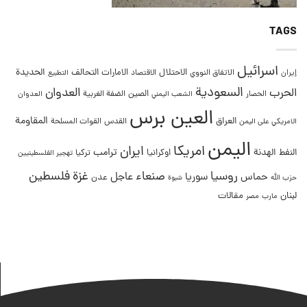
TAGS
اسرائيل
التحالف
الحديدة
الاحتلال
الامارات
إيران
الاتفاق النووي
الاقتصاد
التطبيع
السعودية
العدوان
الحرب
الصين
الحصار
الضفة الغربية
العدوان
الشعب اليمني
العين برس
المقاومة
العراق
القدس
الامريكي على اليمن
القوات المسلحة
اليمن
امريكا
ايران
ترامب
النفط
الهدنة
اوكرانيا
تركيا
تهجير الفلسطينيين
غزة
روسيا
صنعاء
فلسطين
عاجل
حماس
سوريا
عدن
حزب الله
شبوة
لبنان
مقالات
مصر
مارب