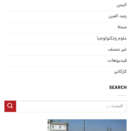
الیمن
رصد العین
صحة
علوم وتكنولوجيا
غير مصنف
فيديوهات
كاركاتير
SEARCH