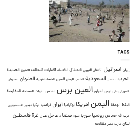
TAGS
اسرائيل
التحالف
الحديدة
الاحتلال
الامارات
إيران
الاتفاق النووي
الاقتصاد
التطبيع
السعودية
العدوان
الحرب
الصين
الحصار
الضفة الغربية
العدوان
الشعب اليمني
العين برس
المقاومة
العراق
القدس
الامريكي على اليمن
القوات المسلحة
اليمن
امريكا
ايران
ترامب
النفط
الهدنة
اوكرانيا
تركيا
تهجير الفلسطينيين
غزة
روسيا
صنعاء
فلسطين
عاجل
حماس
سوريا
عدن
حزب الله
شبوة
لبنان
مقالات
مصر
مارب