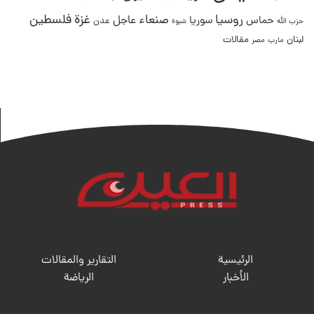
غزة
روسيا
صنعاء
فلسطين
عاجل
حماس
سوريا
عدن
حزب الله
شبوة
لبنان
مقالات
مصر
مارب
الرئيسية
التقارير والمقالات
الأخبار
الریاضة