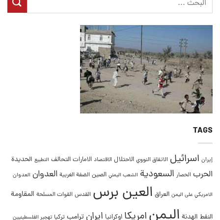
TAGS
اسرائيل
التحالف
الحديدة
الاحتلال
الامارات
إيران
الاتفاق النووي
الاقتصاد
التطبيع
السعودية
العدوان
الحرب
الصين
الحصار
الضفة الغربية
العدوان
الشعب اليمني
العين برس
المقاومة
العراق
القدس
الامريكي على اليمن
القوات المسلحة
اليمن
امريكا
ايران
ترامب
النفط
الهدنة
اوكرانيا
تركيا
تهجير الفلسطينيين