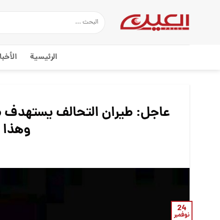
Ski
t
conten
الرئيسية
الأخبا
عاجل: طيران التحالف يستهدف م
وهذا 
24
نوفمبر