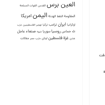
العين برس
القدس
القوات المسلحة
اليمن
امريكا
المقاومة
النفط
الهدنة
ايران
ترامب
اوكرانيا
تركيا
تهجير الفلسطينيين
حزب
روسيا
صنعاء
عاجل
حماس
سوريا
الله
شبوة
غزة
فلسطين
لبنان
مقالات
عدن
مصر
مارب
دفت
ة