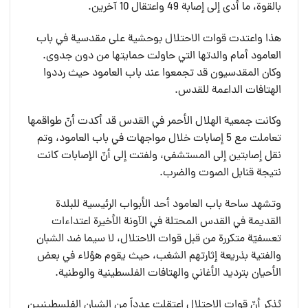
بالقوة، ما أدى إلى إصابة 49 واعتقال 10 آخرين.
هذا واعتدت قوات الاحتلال بوحشية على مقدسية في باب
العامود أمام والدتها التي حاولت حمايتها من دون جدوى.
وكان المقدسيون قد تجمعوا عند باب العامود حيث رددوا
الهتافات الداعمة للقدس.
وكانت جمعية الهلال الأحمر في القدس قد أكدت أنّ طواقمها
تعاملت مع 5 إصابات خلال مواجهات في باب العامود، وتم
نقل إصابتين إلى المستشفى، ولفتت إلى أنّ الإصابات كانت
نتيجة قنابل الصوت والضرب.
وتشهد ساحة باب العامود أحد الأبواب الرئيسية للبلدة
القديمة في القدس المحتلة في الآونة الأخيرة اعتداءات
تعسفيّة متكررة من قبل قوات الاحتلال، لا سيما ضد الشبان
والفتية بذريعة إثارتهم الشغب، حيث يقوم هؤلاء في بعض
الأحيان بترديد الأغاني والهتافات الفلسطينية والوطنية.
يُذكر أنّ قوات الاحتلال اعتقلت عدداً من الشبان الفلسطينيين