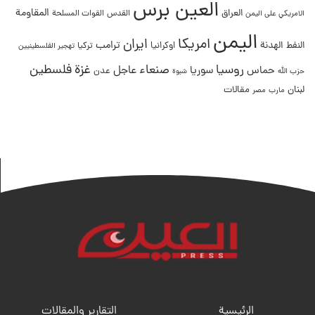
العين برس
المقاومة
العراق
القدس
الامريكي على اليمن
القوات المسلحة
اليمن
امريكا
ايران
ترامب
النفط
الهدنة
اوكرانيا
تركيا
تهجير الفلسطينيين
غزة
روسيا
صنعاء
فلسطين
عاجل
حماس
سوريا
عدن
حزب الله
شبوة
لبنان
مقالات
مصر
مارب
الرئيسية
التقارير والمقالات